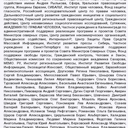
содействия имени Андрея Рылькова, Сфера, Уральская правозащитная
группа, Женщины Евразии, СИБАЛЬТ, Институт прав человека, Фонд защиты
гласности, Российский исследовательский центр по правам человека,
Дальневосточный центр развития гражданских инициатив и социального
партнерства, Пермский региональный правозащитный центр, Гражданское
действие, Центр независимых социологических исследований, Сутяжник,
АКАДЕМИЯ ПО ПРАВАМ ЧЕЛОВЕКА, Частное учреждение в Калининграде по
административной поддержке реализации программ и проектов Совета
Министров северных стран, Центр развития некоммерческих организаций,
Гражданское содействие, Интернешнл-Р, Центр Защиты Прав Средств
Массовой Информации, Институт развития прессы - Сибирь, Частное
учреждение в Санкт-Петербурге по административной поддержке
реализации программ и проектов Совета Министров Северных Стран, Фонд
поддержки свободы прессы, Гражданский контроль, Человек и Закон,
Общественная комиссия по сохранению наследия академика Сахарова,
МЕМО. РУ, Институт региональной прессы, Институт Развития Свободы
Информации, Экозащита!-Женсовет, Общественный вердикт, Евразийская
антимонопольная ассоциация, Дзугкоева Регина Николаевна, Кривенко
Сергей Владимирович, Милославский Павел Юрьевич, Шнырова Ольга
Вадимовна, Чанышева Лилия Айратовна, Сидорович Ольга Борисовна,
Туровский Александр Алексеевич, Васильева Анастасия Евгеньевна, Ривина
Анна Валерьевна, Бурдина Юлия Владимировна, Бойко Анатолий
Николаевич, Пивоваров Андрей Сергеевич, Дугин Сергей Георгиевич, Аверин
Виталий Евгеньевич, Барахоев Магомед Бекханович, Шевченко Дмитрий
Александрович, Шарипков Олег Викторович, Мошель Ирина Ароновна,
Шведов Григорий Сергеевич, Пономарев Лев Александрович, Созаев
Валерий Валерьевич, Каргалицкий Борис Юльевич, Исакова Ирина
Александровна, Исламов Тимур Рифгатович, Романова Ольга Евгеньевна,
Щаров Сергей Алексадрович, Цирульников Борис Альбертович, Халидова
Марина Владимировна, Людевиг Марина Зариевна, Федотова Галина
Анатольевна, Паутов Юрий Анатольевич, Верховский Александр Маркович,
Пислакова-Паркер Марина Петровна, Кочеткова Татьяна Владимировна,