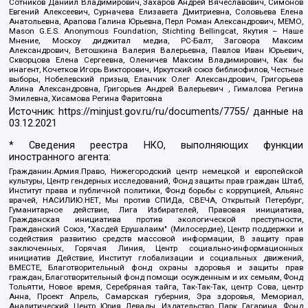
Сотников Даниил Владимирович, Захаров Андрей Вячеславович, Симонов
Евгений Алексеевич, Сурначева Елизавета Дмитриевна, Соловьева Елена
Анатольевна, Арапова Галина Юрьевна, Перл Роман Александрович, МЕМО,
Mason G.E.S. Anonymous Foundation, Stichting Bellingcat, Якутия – Наше
Мнение, Москоу диджитал медиа, РС-Балт, Заговора Максим
Александрович, Ветошкина Валерия Валерьевна, Павлов Иван Юрьевич,
Скворцова Елена Сергеевна, Оленичев Максим Владимирович, Как бы
инагент, Кочетков Игорь Викторович, Иркутский союз библиофилов, Честные
выборы, Нобелевский призыв, Еланчик Олег Александрович, Григорьева
Алина Александровна, Григорьев Андрей Валерьевич , Гималова Регина
Эмилевна, Хисамова Регина Фаритовна
Источник:
https://minjust.gov.ru/ru/documents/7755/
данные на
03.12.2021
* Сведения реестра НКО, выполняющих функции
иностранного агента:
Гражданин.Армия.Право, Нижегородский центр немецкой и европейской
культуры, Центр гендерных исследований, Фонд защиты прав граждан Штаб,
Институт права и публичной политики, Фонд борьбы с коррупцией, Альянс
врачей, НАСИЛИЮ.НЕТ, Мы против СПИДа, СВЕЧА, Открытый Петербург,
Гуманитарное действие, Лига Избирателей, Правовая инициатива,
Гражданская инициатива против экологической преступности,
Гражданский Союз, "Хасдей Ерушалаим" (Милосердие), Центр поддержки и
содействия развитию средств массовой информации, В защиту прав
заключенных, Горячая Линия, Центр социально-информационных
инициатив Действие, Институт глобализации и социальных движений,
ВМЕСТЕ, Благотворительный фонд охраны здоровья и защиты прав
граждан, Благотворительный фонд помощи осужденным и их семьям, Фонд
Тольятти, Новое время, Серебряная тайга, Так-Так-Так, центр Сова, центр
Анна, Проект Апрель, Самарская губерния, Эра здоровья, Мемориал,
Аналитический Центр Юрия Левады, Издательство Парк Гагарина, Фонд