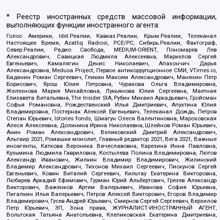
* Реестр иностранных средств массовой информации,
выполняющих функции иностранного агента:
Голос Америки, Idel.Реалии, Кавказ.Реалии, Крым.Реалии, Телеканал
Настоящее Время, Azatliq Radiosi, PCE/PC, Сибирь.Реалии, Фактограф,
Север.Реалии, Радио Свобода, MEDIUM-ORIENT, Пономарев Лев
Александрович, Савицкая Людмила Алексеевна, Маркелов Сергей
Евгеньевич, Камалягин Денис Николаевич, Апахончич Дарья
Александровна, Medusa Project, Первое антикоррупционное СМИ, VTimes.io,
Баданин Роман Сергеевич, Гликин Максим Александрович, Маняхин Петр
Борисович, Ярош Юлия Петровна, Чуракова Ольга Владимировна,
Железнова Мария Михайловна, Лукьянова Юлия Сергеевна, Маетная
Елизавета Витальевна, The Insider SIA, Рубин Михаил Аркадьевич, Гройсман
Софья Романовна, Рождественский Илья Дмитриевич, Апухтина Юлия
Владимировна, Постернак Алексей Евгеньевич, Телеканал Дождь, Петров
Степан Юрьевич, Istories fonds, Шмагун Олеся Валентиновна, Мароховская
Алеся Алексеевна, Долинина Ирина Николаевна, Шлейнов Роман Юрьевич,
Анин Роман Александрович, Великовский Дмитрий Александрович,
Альтаир 2021, Ромашки монолит, Главный редактор 2021, Вега 2021, Важные
иноагенты, Каткова Вероника Вячеславовна, Карезина Инна Павловна,
Кузьмина Людмила Гавриловна, Костылева Полина Владимировна, Лютов
Александр Иванович, Жилкин Владимир Владимирович, Жилинский
Владимир Александрович, Тихонов Михаил Сергеевич, Пискунов Сергей
Евгеньевич, Ковин Виталий Сергеевич, Кильтау Екатерина Викторовна,
Любарев Аркадий Ефимович, Гурман Юрий Альбертович, Грезев Александр
Викторович, Важенков Артем Валерьевич, Иванова София Юрьевна,
Пигалкин Илья Валерьевич, Петров Алексей Викторович, Егоров Владимир
Владимирович, Гусев Андрей Юрьевич, Смирнов Сергей Сергеевич, Верзилов
Петр Юрьевич, ЗП, Зона права, ЖУРНАЛИСТ-ИНОСТРАННЫЙ АГЕНТ,
Вольтская Татьяна Анатольевна, Клепиковская Екатерина Дмитриевна,