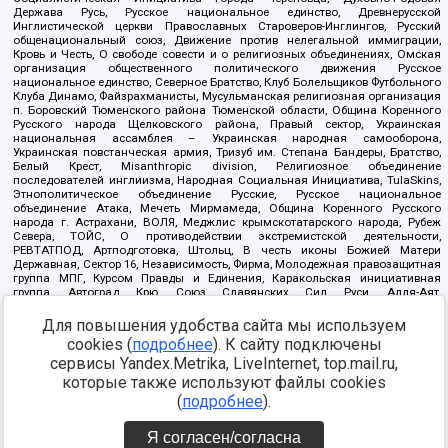
Держава Русь, Русское национальное единство, Древнерусской
Инглистической церкви Православных Староверов-Инглингов, Русский
общенациональный союз, Движение против нелегальной иммиграции,
Кровь и Честь, О свободе совести и о религиозных объединениях, Омская
организация общественного политического движения Русское
национальное единство, Северное Братство, Клуб Болельщиков Футбольного
Клуба Динамо, Файзрахманисты, Мусульманская религиозная организация
п. Боровский Тюменского района Тюменской области, Община Коренного
Русского народа Щелковского района, Правый сектор, Украинская
национальная ассамблея – Украинская народная самооборона,
Украинская повстанческая армия, Тризуб им. Степана Бандеры, Братство,
Белый Крест, Misanthropic division, Религиозное объединение
последователей инглиизма, Народная Социальная Инициатива, TulaSkins,
Этнополитическое объединение Русские, Русское национальное
объединение Атака, Мечеть Мирмамеда, Община Коренного Русского
народа г. Астрахани, ВОЛЯ, Меджлис крымскотатарского народа, Рубеж
Севера, ТОЙС, О противодействии экстремистской деятельности,
РЕВТАТПОД, Артподготовка, Штольц, В честь иконы Божией Матери
Державная, Сектор 16, Независимость, Фирма, Молодежная правозащитная
группа МПГ, Курсом Правды и Единения, Каракольская инициативная
группа, Автоград Крю, Союз Славянских Сил Руси, Алля-Аят,
Благотворительный пансионат Ак Умут, Русская республика Русь,
Арестантское уголовное единство, Башкорт, Нация и свобода, W.H.С., Фалунь
Для повышения удобства сайта мы используем
Дафа, Иртыш Ultras, Русский Патриотический клуб-Новокузнецк/РПК,
cookies (
подробнее
). К сайту подключены
Сибирский державный союз, Фонд борьбы с коррупцией, Фонд защиты прав
сервисы Yandex.Metrika, LiveInternet, top.mail.ru,
граждан, Штабы Навального, Совет граждан СССР Прикубанского округа г.
Краснодара
которые также используют файлы cookies
Источник:
https://minjust.gov.ru/ru/documents/7822/
данные на
(
подробнее
).
08.12.2021
Я согласен/согласна