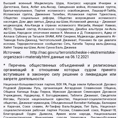
Высший военный Маджлисуль Шура, Конгресс народов Ичкерии и
Дагестана, База, Асбат аль-Ансар, Священная война, Исламская группа,
Братья-мусульмане, Партия исламского освобождения, Лашкар-И-Тайба,
Исламская группа, Движение Талибан, Исламская партия Туркестана,
Общество социальных реформ, Общество возрождения исламского
наследия, Дом двух святых, Джунд аш-Шам, Исламский джихад – Джамаат
моджахедов, Аль-Каида в странах исламского Магриба, Имарат Кавказ,
АБТО, Правый сектор, Исламское государство, Джабха аль-Нусра ли-Ахль
аш-Шам, Народное ополчение имени К. Минина и Д. Пожарского, Аджр от
Аллаха Субхану уа Тагьаля SHAM, АУМ Синрике, Муджахеды джамаата Ат-
Тавхида Валь-Джихад, Чистопольский Джамаат, Рохнамо ба суи давлати
исломи, Террористическое сообщество Сеть, Катиба Таухид валь-Джихад,
Хайят Тахрир аш-Шам, Ахлю Сунна Валь Джамаа
Источник:
http://nac.gov.ru/terroristicheskie-i-ekstremistskie-
organizacii-i-materialy.html
данные на
06.12.2021
* Перечень общественных объединений и религиозных
организаций в отношении которых судом принято
вступившее в законную силу решение о ликвидации или
запрете деятельности:
Национал-большевистская партия, ВЕК РА, Рада земли Кубанской Духовно
Родовой Державы Русь, организация Асгардская Славянская Община,
Община Капища Веды Перуна, Мужская Духовная Семинария Духовное
Учреждение, Нурджулар, К Богодержавию, Таблиги Джамаат, Свидетели
Иеговы, Русское национальное единство, Национал-социалистическое
общество, Джамаат мувахидов, Объединенный Вилайат Кабарды, Балкарии
и Карачая, Союз славян, Ат-Такфир Валь-Хиджра, Пит Буль, Национал-
социалистическая рабочая партия России, Славянский союз, Формат-18,
Благородный Орден Дьявола, Армия воли народа, Национальная
Социалистическая Инициатива города Череповца, Духовно-Родовая