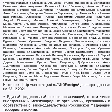
Чуркина Наталья Валерьевна, Акимова Татьяна Николаевна, Золотарева
Екатерина Александровна, Рачинский Ян Збигневич, Жемкова Елена
Борисовна, Гудков Лев Дмитриевич, Илларионова Юлия Юрьевна, Саранг
Анна Васильевна, Захарова Светлана Сергеевна, Щур Татьяна Михайловна,
Щур Николай Алексеевич, Аверин Владимир Анатольевич, Блинушов
Андрей Юрьевич, Мосин Алексей Геннадьевич, Гефтер Валентин
Михайлович, Симонов Алексей Кириллович, Флиге Ирина Анатольевна,
Мельникова Валентина Дмитриевна, Вититинова Елена Владимировна,
Баженова Светлана Куприяновна, Исаев Сергей Владимирович, Максимов
Сергей Владимирович, Беляев Сергей Иванович, Голубева Елена
Николаевна, Ганнушкина Светлана Алексеевна, Закс Елена Владимировна,
Буртина Елена Юрьевна, Гендель Людмила Залмановна, Кокорина
Екатерина Алексеевна, Шуманов Илья Вячеславович, Арапова Галина
Юрьевна, Свечников Анатолий Мариевич, Прохоров Вадим Юрьевич,
Шахова Елена Владимировна, Подузов Сергей Васильевич, Протасова
Ирина Вячеславовна, Литинский Леонид Борисович, Лукашевский Сергей
Маркович, Бахмин Вячеслав Иванович, Шабад Анатолий Ефимович, Сухих
Дарья Николаевна, Орлов Олег Петрович, Добровольская Анна
Дмитриевна, Королева Александра Евгеньевна, Смирнов Владимир
Александрович, Вицин Сергей Ефимович, Золотухин Борис Андреевич,
Левинсон Лев Семенович, Локшина Татьяна Иосифовна, Орлов Олег
Петрович, Полякова Мара Федоровна, Резник Генри Маркович, Захаров
Герман Константинович
Источник:
http://unro.minjust.ru/NKOForeignAgent.aspx
данные
на
23.12.2021
* Единый федеральный список организаций, в том числе
иностранных и международных организаций, признанных в
соответствии с законодательством Российской Федерации
террористическими: