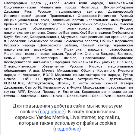
Благородный Орден Дьявола, Армия воли народа, Национальная
Социалистическая Инициатива города Череповца, Духовно-Родовая
Держава Русь, Русское национальное единство, Древнерусской
Инглистической церкви Православных Староверов-Инглингов, Русский
общенациональный союз, Движение против нелегальной иммиграции,
Кровь и Честь, О свободе совести и о религиозных объединениях, Омская
организация общественного политического движения Русское
национальное единство, Северное Братство, Клуб Болельщиков Футбольного
Клуба Динамо, Файзрахманисты, Мусульманская религиозная организация
п. Боровский Тюменского района Тюменской области, Община Коренного
Русского народа Щелковского района, Правый сектор, Украинская
национальная ассамблея – Украинская народная самооборона,
Украинская повстанческая армия, Тризуб им. Степана Бандеры, Братство,
Белый Крест, Misanthropic division, Религиозное объединение
последователей инглиизма, Народная Социальная Инициатива, TulaSkins,
Этнополитическое объединение Русские, Русское национальное
объединение Атака, Мечеть Мирмамеда, Община Коренного Русского
народа г. Астрахани, ВОЛЯ, Меджлис крымскотатарского народа, Рубеж
Севера, ТОЙС, О противодействии экстремистской деятельности,
РЕВТАТПОД, Артподготовка, Штольц, В честь иконы Божией Матери
Державная, Сектор 16, Независимость, Фирма, Молодежная правозащитная
группа МПГ, Курсом Правды и Единения, Каракольская инициативная
группа, Автоград Крю, Союз Славянских Сил Руси, Алля-Аят,
Благотворительный пансионат Ак Умут, Русская республика Русь,
Арестантское уголовное единство, Башкорт, Нация и свобода, W.H.С., Фалунь
Для повышения удобства сайта мы используем
Дафа, Иртыш Ultras, Русский Патриотический клуб-Новокузнецк/РПК,
cookies (
подробнее
). К сайту подключены
Сибирский державный союз, Фонд борьбы с коррупцией, Фонд защиты прав
сервисы Yandex.Metrika, LiveInternet, top.mail.ru,
граждан, Штабы Навального, Совет граждан СССР Прикубанского округа г.
Краснодара
которые также используют файлы cookies
Источник:
https://minjust.gov.ru/ru/documents/7822/
данные на
(
подробнее
).
08.12.2021