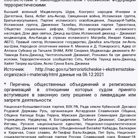
террористическими:
Высший военный Маджлисуль Шура, Конгресс народов Ичкерии и
Дагестана, База, Асбат аль-Ансар, Священная война, Исламская группа,
Братья-мусульмане, Партия исламского освобождения, Лашкар-И-Тайба,
Исламская группа, Движение Талибан, Исламская партия Туркестана,
Общество социальных реформ, Общество возрождения исламского
наследия, Дом двух святых, Джунд аш-Шам, Исламский джихад – Джамаат
моджахедов, Аль-Каида в странах исламского Магриба, Имарат Кавказ,
АБТО, Правый сектор, Исламское государство, Джабха аль-Нусра ли-Ахль
аш-Шам, Народное ополчение имени К. Минина и Д. Пожарского, Аджр от
Аллаха Субхану уа Тагьаля SHAM, АУМ Синрике, Муджахеды джамаата Ат-
Тавхида Валь-Джихад, Чистопольский Джамаат, Рохнамо ба суи давлати
исломи, Террористическое сообщество Сеть, Катиба Таухид валь-Джихад,
Хайят Тахрир аш-Шам, Ахлю Сунна Валь Джамаа
Источник:
http://nac.gov.ru/terroristicheskie-i-ekstremistskie-
organizacii-i-materialy.html
данные на
06.12.2021
* Перечень общественных объединений и религиозных
организаций в отношении которых судом принято
вступившее в законную силу решение о ликвидации или
запрете деятельности:
Национал-большевистская партия, ВЕК РА, Рада земли Кубанской Духовно
Родовой Державы Русь, организация Асгардская Славянская Община,
Община Капища Веды Перуна, Мужская Духовная Семинария Духовное
Учреждение, Нурджулар, К Богодержавию, Таблиги Джамаат, Свидетели
Иеговы, Русское национальное единство, Национал-социалистическое
общество, Джамаат мувахидов, Объединенный Вилайат Кабарды, Балкарии
и Карачая, Союз славян, Ат-Такфир Валь-Хиджра, Пит Буль, Национал-
социалистическая рабочая партия России, Славянский союз, Формат-18,