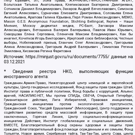
Петр Юрьевич, ЗП, Зона права, ЖУРНАЛИСТ-ИНОСТРАННЫЙ АГЕНТ,
Вольтская Татьяна Анатольевна, Клепиковская Екатерина Дмитриевна,
Сотников Даниил Владимирович, Захаров Андрей Вячеславович, Симонов
Евгений Алексеевич, Сурначева Елизавета Дмитриевна, Соловьева Елена
Анатольевна, Арапова Галина Юрьевна, Перл Роман Александрович, МЕМО,
Mason G.E.S. Anonymous Foundation, Stichting Bellingcat, Якутия – Наше
Мнение, Москоу диджитал медиа, РС-Балт, Заговора Максим
Александрович, Ветошкина Валерия Валерьевна, Павлов Иван Юрьевич,
Скворцова Елена Сергеевна, Оленичев Максим Владимирович, Как бы
инагент, Кочетков Игорь Викторович, Иркутский союз библиофилов, Честные
выборы, Нобелевский призыв, Еланчик Олег Александрович, Григорьева
Алина Александровна, Григорьев Андрей Валерьевич , Гималова Регина
Эмилевна, Хисамова Регина Фаритовна
Источник:
https://minjust.gov.ru/ru/documents/7755/
данные на
03.12.2021
* Сведения реестра НКО, выполняющих функции
иностранного агента:
Гражданин.Армия.Право, Нижегородский центр немецкой и европейской
культуры, Центр гендерных исследований, Фонд защиты прав граждан Штаб,
Институт права и публичной политики, Фонд борьбы с коррупцией, Альянс
врачей, НАСИЛИЮ.НЕТ, Мы против СПИДа, СВЕЧА, Открытый Петербург,
Гуманитарное действие, Лига Избирателей, Правовая инициатива,
Гражданская инициатива против экологической преступности,
Гражданский Союз, "Хасдей Ерушалаим" (Милосердие), Центр поддержки и
содействия развитию средств массовой информации, В защиту прав
заключенных, Горячая Линия, Центр социально-информационных
инициатив Действие, Институт глобализации и социальных движений,
ВМЕСТЕ, Благотворительный фонд охраны здоровья и защиты прав
граждан, Благотворительный фонд помощи осужденным и их семьям, Фонд
Тольятти, Новое время, Серебряная тайга, Так-Так-Так, центр Сова, центр