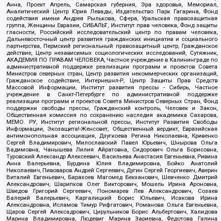
Анна, Проект Апрель, Самарская губерния, Эра здоровья, Мемориал,
Аналитический Центр Юрия Левады, Издательство Парк Гагарина, Фонд
содействия имени Андрея Рылькова, Сфера, Уральская правозащитная
группа, Женщины Евразии, СИБАЛЬТ, Институт прав человека, Фонд защиты
гласности, Российский исследовательский центр по правам человека,
Дальневосточный центр развития гражданских инициатив и социального
партнерства, Пермский региональный правозащитный центр, Гражданское
действие, Центр независимых социологических исследований, Сутяжник,
АКАДЕМИЯ ПО ПРАВАМ ЧЕЛОВЕКА, Частное учреждение в Калининграде по
административной поддержке реализации программ и проектов Совета
Министров северных стран, Центр развития некоммерческих организаций,
Гражданское содействие, Интернешнл-Р, Центр Защиты Прав Средств
Массовой Информации, Институт развития прессы - Сибирь, Частное
учреждение в Санкт-Петербурге по административной поддержке
реализации программ и проектов Совета Министров Северных Стран, Фонд
поддержки свободы прессы, Гражданский контроль, Человек и Закон,
Общественная комиссия по сохранению наследия академика Сахарова,
МЕМО. РУ, Институт региональной прессы, Институт Развития Свободы
Информации, Экозащита!-Женсовет, Общественный вердикт, Евразийская
антимонопольная ассоциация, Дзугкоева Регина Николаевна, Кривенко
Сергей Владимирович, Милославский Павел Юрьевич, Шнырова Ольга
Вадимовна, Чанышева Лилия Айратовна, Сидорович Ольга Борисовна,
Туровский Александр Алексеевич, Васильева Анастасия Евгеньевна, Ривина
Анна Валерьевна, Бурдина Юлия Владимировна, Бойко Анатолий
Николаевич, Пивоваров Андрей Сергеевич, Дугин Сергей Георгиевич, Аверин
Виталий Евгеньевич, Барахоев Магомед Бекханович, Шевченко Дмитрий
Александрович, Шарипков Олег Викторович, Мошель Ирина Ароновна,
Шведов Григорий Сергеевич, Пономарев Лев Александрович, Созаев
Валерий Валерьевич, Каргалицкий Борис Юльевич, Исакова Ирина
Александровна, Исламов Тимур Рифгатович, Романова Ольга Евгеньевна,
Щаров Сергей Алексадрович, Цирульников Борис Альбертович, Халидова
Марина Владимировна, Людевиг Марина Зариевна, Федотова Галина