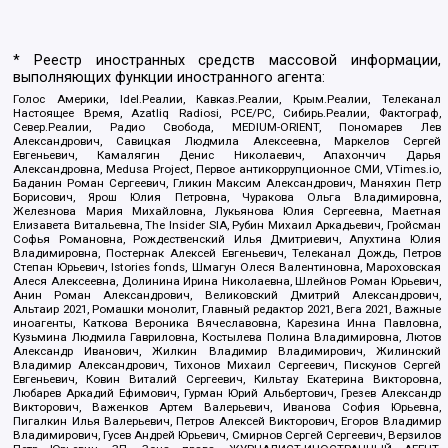
* Реестр иностранных средств массовой информации,
выполняющих функции иностранного агента:
Голос Америки, Idel.Реалии, Кавказ.Реалии, Крым.Реалии, Телеканал
Настоящее Время, Azatliq Radiosi, PCE/PC, Сибирь.Реалии, Фактограф,
Север.Реалии, Радио Свобода, MEDIUM-ORIENT, Пономарев Лев
Александрович, Савицкая Людмила Алексеевна, Маркелов Сергей
Евгеньевич, Камалягин Денис Николаевич, Апахончич Дарья
Александровна, Medusa Project, Первое антикоррупционное СМИ, VTimes.io,
Баданин Роман Сергеевич, Гликин Максим Александрович, Маняхин Петр
Борисович, Ярош Юлия Петровна, Чуракова Ольга Владимировна,
Железнова Мария Михайловна, Лукьянова Юлия Сергеевна, Маетная
Елизавета Витальевна, The Insider SIA, Рубин Михаил Аркадьевич, Гройсман
Софья Романовна, Рождественский Илья Дмитриевич, Апухтина Юлия
Владимировна, Постернак Алексей Евгеньевич, Телеканал Дождь, Петров
Степан Юрьевич, Istories fonds, Шмагун Олеся Валентиновна, Мароховская
Алеся Алексеевна, Долинина Ирина Николаевна, Шлейнов Роман Юрьевич,
Анин Роман Александрович, Великовский Дмитрий Александрович,
Альтаир 2021, Ромашки монолит, Главный редактор 2021, Вега 2021, Важные
иноагенты, Каткова Вероника Вячеславовна, Карезина Инна Павловна,
Кузьмина Людмила Гавриловна, Костылева Полина Владимировна, Лютов
Александр Иванович, Жилкин Владимир Владимирович, Жилинский
Владимир Александрович, Тихонов Михаил Сергеевич, Пискунов Сергей
Евгеньевич, Ковин Виталий Сергеевич, Кильтау Екатерина Викторовна,
Любарев Аркадий Ефимович, Гурман Юрий Альбертович, Грезев Александр
Викторович, Важенков Артем Валерьевич, Иванова София Юрьевна,
Пигалкин Илья Валерьевич, Петров Алексей Викторович, Егоров Владимир
Владимирович, Гусев Андрей Юрьевич, Смирнов Сергей Сергеевич, Верзилов