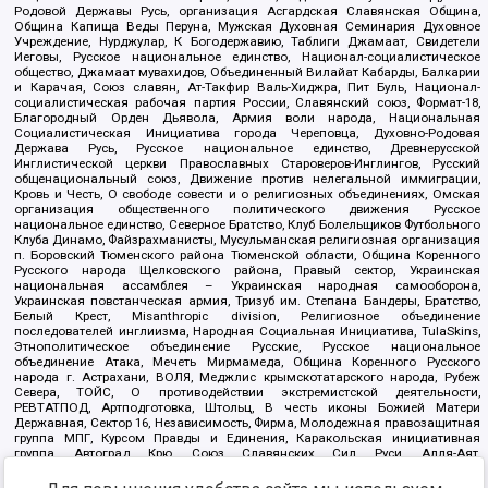
Родовой Державы Русь, организация Асгардская Славянская Община,
Община Капища Веды Перуна, Мужская Духовная Семинария Духовное
Учреждение, Нурджулар, К Богодержавию, Таблиги Джамаат, Свидетели
Иеговы, Русское национальное единство, Национал-социалистическое
общество, Джамаат мувахидов, Объединенный Вилайат Кабарды, Балкарии
и Карачая, Союз славян, Ат-Такфир Валь-Хиджра, Пит Буль, Национал-
социалистическая рабочая партия России, Славянский союз, Формат-18,
Благородный Орден Дьявола, Армия воли народа, Национальная
Социалистическая Инициатива города Череповца, Духовно-Родовая
Держава Русь, Русское национальное единство, Древнерусской
Инглистической церкви Православных Староверов-Инглингов, Русский
общенациональный союз, Движение против нелегальной иммиграции,
Кровь и Честь, О свободе совести и о религиозных объединениях, Омская
организация общественного политического движения Русское
национальное единство, Северное Братство, Клуб Болельщиков Футбольного
Клуба Динамо, Файзрахманисты, Мусульманская религиозная организация
п. Боровский Тюменского района Тюменской области, Община Коренного
Русского народа Щелковского района, Правый сектор, Украинская
национальная ассамблея – Украинская народная самооборона,
Украинская повстанческая армия, Тризуб им. Степана Бандеры, Братство,
Белый Крест, Misanthropic division, Религиозное объединение
последователей инглиизма, Народная Социальная Инициатива, TulaSkins,
Этнополитическое объединение Русские, Русское национальное
объединение Атака, Мечеть Мирмамеда, Община Коренного Русского
народа г. Астрахани, ВОЛЯ, Меджлис крымскотатарского народа, Рубеж
Севера, ТОЙС, О противодействии экстремистской деятельности,
РЕВТАТПОД, Артподготовка, Штольц, В честь иконы Божией Матери
Державная, Сектор 16, Независимость, Фирма, Молодежная правозащитная
группа МПГ, Курсом Правды и Единения, Каракольская инициативная
группа, Автоград Крю, Союз Славянских Сил Руси, Алля-Аят,
Благотворительный пансионат Ак Умут, Русская республика Русь,
Арестантское уголовное единство, Башкорт, Нация и свобода, W.H.С., Фалунь