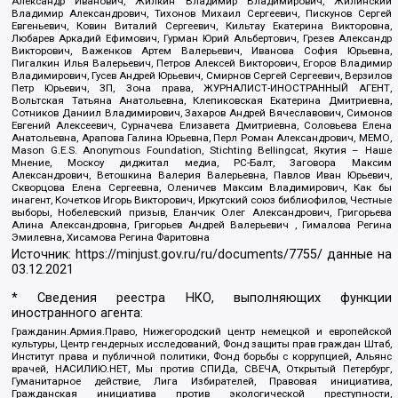
Александр Иванович, Жилкин Владимир Владимирович, Жилинский
Владимир Александрович, Тихонов Михаил Сергеевич, Пискунов Сергей
Евгеньевич, Ковин Виталий Сергеевич, Кильтау Екатерина Викторовна,
Любарев Аркадий Ефимович, Гурман Юрий Альбертович, Грезев Александр
Викторович, Важенков Артем Валерьевич, Иванова София Юрьевна,
Пигалкин Илья Валерьевич, Петров Алексей Викторович, Егоров Владимир
Владимирович, Гусев Андрей Юрьевич, Смирнов Сергей Сергеевич, Верзилов
Петр Юрьевич, ЗП, Зона права, ЖУРНАЛИСТ-ИНОСТРАННЫЙ АГЕНТ,
Вольтская Татьяна Анатольевна, Клепиковская Екатерина Дмитриевна,
Сотников Даниил Владимирович, Захаров Андрей Вячеславович, Симонов
Евгений Алексеевич, Сурначева Елизавета Дмитриевна, Соловьева Елена
Анатольевна, Арапова Галина Юрьевна, Перл Роман Александрович, МЕМО,
Mason G.E.S. Anonymous Foundation, Stichting Bellingcat, Якутия – Наше
Мнение, Москоу диджитал медиа, РС-Балт, Заговора Максим
Александрович, Ветошкина Валерия Валерьевна, Павлов Иван Юрьевич,
Скворцова Елена Сергеевна, Оленичев Максим Владимирович, Как бы
инагент, Кочетков Игорь Викторович, Иркутский союз библиофилов, Честные
выборы, Нобелевский призыв, Еланчик Олег Александрович, Григорьева
Алина Александровна, Григорьев Андрей Валерьевич , Гималова Регина
Эмилевна, Хисамова Регина Фаритовна
Источник:
https://minjust.gov.ru/ru/documents/7755/
данные на
03.12.2021
* Сведения реестра НКО, выполняющих функции
иностранного агента:
Гражданин.Армия.Право, Нижегородский центр немецкой и европейской
культуры, Центр гендерных исследований, Фонд защиты прав граждан Штаб,
Институт права и публичной политики, Фонд борьбы с коррупцией, Альянс
врачей, НАСИЛИЮ.НЕТ, Мы против СПИДа, СВЕЧА, Открытый Петербург,
Гуманитарное действие, Лига Избирателей, Правовая инициатива,
Гражданская инициатива против экологической преступности,