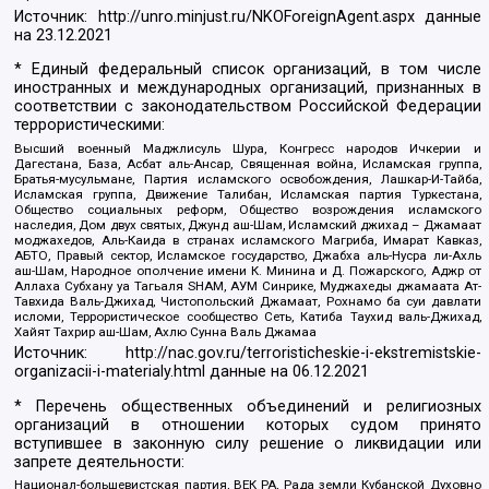
Источник:
http://unro.minjust.ru/NKOForeignAgent.aspx
данные
на
23.12.2021
* Единый федеральный список организаций, в том числе
иностранных и международных организаций, признанных в
соответствии с законодательством Российской Федерации
террористическими:
Высший военный Маджлисуль Шура, Конгресс народов Ичкерии и
Дагестана, База, Асбат аль-Ансар, Священная война, Исламская группа,
Братья-мусульмане, Партия исламского освобождения, Лашкар-И-Тайба,
Исламская группа, Движение Талибан, Исламская партия Туркестана,
Общество социальных реформ, Общество возрождения исламского
наследия, Дом двух святых, Джунд аш-Шам, Исламский джихад – Джамаат
моджахедов, Аль-Каида в странах исламского Магриба, Имарат Кавказ,
АБТО, Правый сектор, Исламское государство, Джабха аль-Нусра ли-Ахль
аш-Шам, Народное ополчение имени К. Минина и Д. Пожарского, Аджр от
Аллаха Субхану уа Тагьаля SHAM, АУМ Синрике, Муджахеды джамаата Ат-
Тавхида Валь-Джихад, Чистопольский Джамаат, Рохнамо ба суи давлати
исломи, Террористическое сообщество Сеть, Катиба Таухид валь-Джихад,
Хайят Тахрир аш-Шам, Ахлю Сунна Валь Джамаа
Источник:
http://nac.gov.ru/terroristicheskie-i-ekstremistskie-
organizacii-i-materialy.html
данные на
06.12.2021
* Перечень общественных объединений и религиозных
организаций в отношении которых судом принято
вступившее в законную силу решение о ликвидации или
запрете деятельности:
Национал-большевистская партия, ВЕК РА, Рада земли Кубанской Духовно