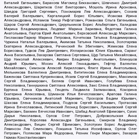
Виталий Евгеньевич, Барахоев Магомед Бекханович, Шевченко Дмитрий
Александрович, Шарипков Олег Викторович, Мошель Ирина Ароновна,
Шведов Григорий Сергеевич, Пономарев Лев Александрович, Созаев
Валерий Валерьевич, Каргалицкий Борис Юльевич, Исакова Ирина
Александровна, Исламов Тимур Рифгатович, Романова Ольга Евгеньевна,
Щаров Сергей Алексадрович, Цирульников Борис Альбертович, Халидова
Марина Владимировна, Людевиг Марина Зариевна, Федотова Галина
Анатольевна, Паутов Юрий Анатольевич, Верховский Александр Маркович,
Пислакова-Паркер Марина Петровна, Кочеткова Татьяна Владимировна,
Чуркина Наталья Валерьевна, Акимова Татьяна Николаевна, Золотарева
Екатерина Александровна, Рачинский Ян Збигневич, Жемкова Елена
Борисовна, Гудков Лев Дмитриевич, Илларионова Юлия Юрьевна, Саранг
Анна Васильевна, Захарова Светлана Сергеевна, Щур Татьяна Михайловна,
Щур Николай Алексеевич, Аверин Владимир Анатольевич, Блинушов
Андрей Юрьевич, Мосин Алексей Геннадьевич, Гефтер Валентин
Михайлович, Симонов Алексей Кириллович, Флиге Ирина Анатольевна,
Мельникова Валентина Дмитриевна, Вититинова Елена Владимировна,
Баженова Светлана Куприяновна, Исаев Сергей Владимирович, Максимов
Сергей Владимирович, Беляев Сергей Иванович, Голубева Елена
Николаевна, Ганнушкина Светлана Алексеевна, Закс Елена Владимировна,
Буртина Елена Юрьевна, Гендель Людмила Залмановна, Кокорина
Екатерина Алексеевна, Шуманов Илья Вячеславович, Арапова Галина
Юрьевна, Свечников Анатолий Мариевич, Прохоров Вадим Юрьевич,
Шахова Елена Владимировна, Подузов Сергей Васильевич, Протасова
Ирина Вячеславовна, Литинский Леонид Борисович, Лукашевский Сергей
Маркович, Бахмин Вячеслав Иванович, Шабад Анатолий Ефимович, Сухих
Дарья Николаевна, Орлов Олег Петрович, Добровольская Анна
Дмитриевна, Королева Александра Евгеньевна, Смирнов Владимир
Александрович, Вицин Сергей Ефимович, Золотухин Борис Андреевич,
Левинсон Лев Семенович, Локшина Татьяна Иосифовна, Орлов Олег
Петрович, Полякова Мара Федоровна, Резник Генри Маркович, Захаров
Герман Константинович