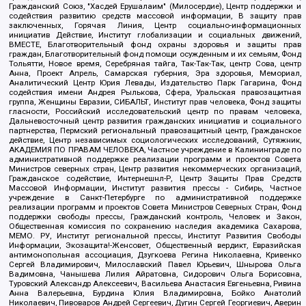
Гражданский Союз, "Хасдей Ерушалаим" (Милосердие), Центр поддержки и
содействия развитию средств массовой информации, В защиту прав
заключенных, Горячая Линия, Центр социально-информационных
инициатив Действие, Институт глобализации и социальных движений,
ВМЕСТЕ, Благотворительный фонд охраны здоровья и защиты прав
граждан, Благотворительный фонд помощи осужденным и их семьям, Фонд
Тольятти, Новое время, Серебряная тайга, Так-Так-Так, центр Сова, центр
Анна, Проект Апрель, Самарская губерния, Эра здоровья, Мемориал,
Аналитический Центр Юрия Левады, Издательство Парк Гагарина, Фонд
содействия имени Андрея Рылькова, Сфера, Уральская правозащитная
группа, Женщины Евразии, СИБАЛЬТ, Институт прав человека, Фонд защиты
гласности, Российский исследовательский центр по правам человека,
Дальневосточный центр развития гражданских инициатив и социального
партнерства, Пермский региональный правозащитный центр, Гражданское
действие, Центр независимых социологических исследований, Сутяжник,
АКАДЕМИЯ ПО ПРАВАМ ЧЕЛОВЕКА, Частное учреждение в Калининграде по
административной поддержке реализации программ и проектов Совета
Министров северных стран, Центр развития некоммерческих организаций,
Гражданское содействие, Интернешнл-Р, Центр Защиты Прав Средств
Массовой Информации, Институт развития прессы - Сибирь, Частное
учреждение в Санкт-Петербурге по административной поддержке
реализации программ и проектов Совета Министров Северных Стран, Фонд
поддержки свободы прессы, Гражданский контроль, Человек и Закон,
Общественная комиссия по сохранению наследия академика Сахарова,
МЕМО. РУ, Институт региональной прессы, Институт Развития Свободы
Информации, Экозащита!-Женсовет, Общественный вердикт, Евразийская
антимонопольная ассоциация, Дзугкоева Регина Николаевна, Кривенко
Сергей Владимирович, Милославский Павел Юрьевич, Шнырова Ольга
Вадимовна, Чанышева Лилия Айратовна, Сидорович Ольга Борисовна,
Туровский Александр Алексеевич, Васильева Анастасия Евгеньевна, Ривина
Анна Валерьевна, Бурдина Юлия Владимировна, Бойко Анатолий
Николаевич, Пивоваров Андрей Сергеевич, Дугин Сергей Георгиевич, Аверин