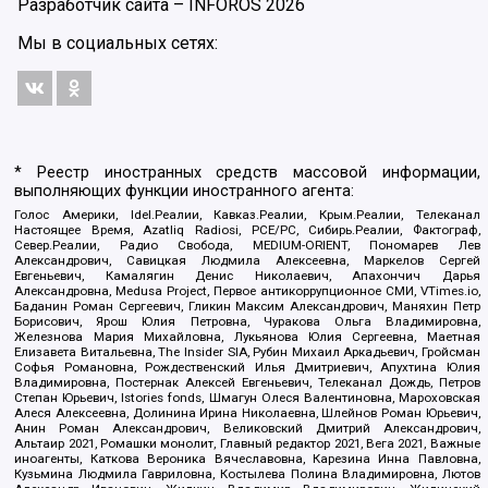
Разработчик сайта –
INFOROS
2026
Мы в социальных сетях:
* Реестр иностранных средств массовой информации,
выполняющих функции иностранного агента:
Голос Америки, Idel.Реалии, Кавказ.Реалии, Крым.Реалии, Телеканал
Настоящее Время, Azatliq Radiosi, PCE/PC, Сибирь.Реалии, Фактограф,
Север.Реалии, Радио Свобода, MEDIUM-ORIENT, Пономарев Лев
Александрович, Савицкая Людмила Алексеевна, Маркелов Сергей
Евгеньевич, Камалягин Денис Николаевич, Апахончич Дарья
Александровна, Medusa Project, Первое антикоррупционное СМИ, VTimes.io,
Баданин Роман Сергеевич, Гликин Максим Александрович, Маняхин Петр
Борисович, Ярош Юлия Петровна, Чуракова Ольга Владимировна,
Железнова Мария Михайловна, Лукьянова Юлия Сергеевна, Маетная
Елизавета Витальевна, The Insider SIA, Рубин Михаил Аркадьевич, Гройсман
Софья Романовна, Рождественский Илья Дмитриевич, Апухтина Юлия
Владимировна, Постернак Алексей Евгеньевич, Телеканал Дождь, Петров
Степан Юрьевич, Istories fonds, Шмагун Олеся Валентиновна, Мароховская
Алеся Алексеевна, Долинина Ирина Николаевна, Шлейнов Роман Юрьевич,
Анин Роман Александрович, Великовский Дмитрий Александрович,
Альтаир 2021, Ромашки монолит, Главный редактор 2021, Вега 2021, Важные
иноагенты, Каткова Вероника Вячеславовна, Карезина Инна Павловна,
Кузьмина Людмила Гавриловна, Костылева Полина Владимировна, Лютов