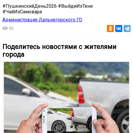
#ПушкинскийДень2026 #ВыйдиИзТени
#ЧайИзСамовара
Администрация Дальнегорского ГО
46
Поделитесь новостями с жителями
города