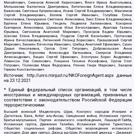
Михайлович, Симонов Алексей Кириллович, Флиге Ирина Анатольевна,
Мельникова Валентина Дмитриевна, Вититинова Елена Владимировна,
Баженова Светлана Куприяновна, Исаев Сергей Владимирович, Максимов
Сергей Владимирович, Беляев Сергей Иванович, Голубева Елена
Николаевна, Ганнушкина Светлана Алексеевна, Закс Елена Владимировна,
Буртина Елена Юрьевна, Гендель Людмила Залмановна, Кокорина
Екатерина Алексеевна, Шуманов Илья Вячеславович, Арапова Галина
Юрьевна, Свечников Анатолий Мариевич, Прохоров Вадим Юрьевич,
Шахова Елена Владимировна, Подузов Сергей Васильевич, Протасова
Ирина Вячеславовна, Литинский Леонид Борисович, Лукашевский Сергей
Маркович, Бахмин Вячеслав Иванович, Шабад Анатолий Ефимович, Сухих
Дарья Николаевна, Орлов Олег Петрович, Добровольская Анна
Дмитриевна, Королева Александра Евгеньевна, Смирнов Владимир
Александрович, Вицин Сергей Ефимович, Золотухин Борис Андреевич,
Левинсон Лев Семенович, Локшина Татьяна Иосифовна, Орлов Олег
Петрович, Полякова Мара Федоровна, Резник Генри Маркович, Захаров
Герман Константинович
Источник:
http://unro.minjust.ru/NKOForeignAgent.aspx
данные
на
23.12.2021
* Единый федеральный список организаций, в том числе
иностранных и международных организаций, признанных в
соответствии с законодательством Российской Федерации
террористическими:
Высший военный Маджлисуль Шура, Конгресс народов Ичкерии и
Дагестана, База, Асбат аль-Ансар, Священная война, Исламская группа,
Братья-мусульмане, Партия исламского освобождения, Лашкар-И-Тайба,
Исламская группа, Движение Талибан, Исламская партия Туркестана,
Общество социальных реформ, Общество возрождения исламского
наследия, Дом двух святых, Джунд аш-Шам, Исламский джихад – Джамаат