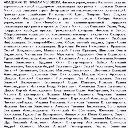
АКАДЕМИЯ ПО ПРАВАМ ЧЕЛОВЕКА, Частное учреждение в Калининграде по
административной поддержке реализации программ и проектов Совета
Министров северных стран, Центр развития некоммерческих организаций,
Гражданское содействие, Интернешнл-Р, Центр Защиты Прав Средств
Массовой Информации, Институт развития прессы - Сибирь, Частное
учреждение в Санкт-Петербурге по административной поддержке
реализации программ и проектов Совета Министров Северных Стран, Фонд
поддержки свободы прессы, Гражданский контроль, Человек и Закон,
Общественная комиссия по сохранению наследия академика Сахарова,
МЕМО. РУ, Институт региональной прессы, Институт Развития Свободы
Информации, Экозащита!-Женсовет, Общественный вердикт, Евразийская
антимонопольная ассоциация, Дзугкоева Регина Николаевна, Кривенко
Сергей Владимирович, Милославский Павел Юрьевич, Шнырова Ольга
Вадимовна, Чанышева Лилия Айратовна, Сидорович Ольга Борисовна,
Туровский Александр Алексеевич, Васильева Анастасия Евгеньевна, Ривина
Анна Валерьевна, Бурдина Юлия Владимировна, Бойко Анатолий
Николаевич, Пивоваров Андрей Сергеевич, Дугин Сергей Георгиевич, Аверин
Виталий Евгеньевич, Барахоев Магомед Бекханович, Шевченко Дмитрий
Александрович, Шарипков Олег Викторович, Мошель Ирина Ароновна,
Шведов Григорий Сергеевич, Пономарев Лев Александрович, Созаев
Валерий Валерьевич, Каргалицкий Борис Юльевич, Исакова Ирина
Александровна, Исламов Тимур Рифгатович, Романова Ольга Евгеньевна,
Щаров Сергей Алексадрович, Цирульников Борис Альбертович, Халидова
Марина Владимировна, Людевиг Марина Зариевна, Федотова Галина
Анатольевна, Паутов Юрий Анатольевич, Верховский Александр Маркович,
Пислакова-Паркер Марина Петровна, Кочеткова Татьяна Владимировна,
Чуркина Наталья Валерьевна, Акимова Татьяна Николаевна, Золотарева
Екатерина Александровна, Рачинский Ян Збигневич, Жемкова Елена
Борисовна, Гудков Лев Дмитриевич, Илларионова Юлия Юрьевна, Саранг
Анна Васильевна, Захарова Светлана Сергеевна, Щур Татьяна Михайловна,
Щур Николай Алексеевич, Аверин Владимир Анатольевич, Блинушов
Андрей Юрьевич, Мосин Алексей Геннадьевич, Гефтер Валентин