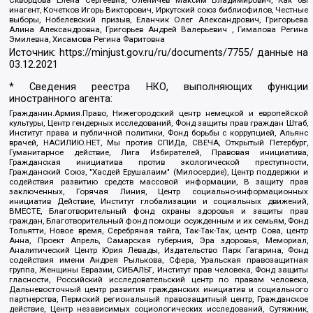
инагент, Кочетков Игорь Викторович, Иркутский союз библиофилов, Честные
выборы, Нобелевский призыв, Еланчик Олег Александрович, Григорьева
Алина Александровна, Григорьев Андрей Валерьевич , Гималова Регина
Эмилевна, Хисамова Регина Фаритовна
Источник:
https://minjust.gov.ru/ru/documents/7755/
данные на
03.12.2021
* Сведения реестра НКО, выполняющих функции
иностранного агента:
Гражданин.Армия.Право, Нижегородский центр немецкой и европейской
культуры, Центр гендерных исследований, Фонд защиты прав граждан Штаб,
Институт права и публичной политики, Фонд борьбы с коррупцией, Альянс
врачей, НАСИЛИЮ.НЕТ, Мы против СПИДа, СВЕЧА, Открытый Петербург,
Гуманитарное действие, Лига Избирателей, Правовая инициатива,
Гражданская инициатива против экологической преступности,
Гражданский Союз, "Хасдей Ерушалаим" (Милосердие), Центр поддержки и
содействия развитию средств массовой информации, В защиту прав
заключенных, Горячая Линия, Центр социально-информационных
инициатив Действие, Институт глобализации и социальных движений,
ВМЕСТЕ, Благотворительный фонд охраны здоровья и защиты прав
граждан, Благотворительный фонд помощи осужденным и их семьям, Фонд
Тольятти, Новое время, Серебряная тайга, Так-Так-Так, центр Сова, центр
Анна, Проект Апрель, Самарская губерния, Эра здоровья, Мемориал,
Аналитический Центр Юрия Левады, Издательство Парк Гагарина, Фонд
содействия имени Андрея Рылькова, Сфера, Уральская правозащитная
группа, Женщины Евразии, СИБАЛЬТ, Институт прав человека, Фонд защиты
гласности, Российский исследовательский центр по правам человека,
Дальневосточный центр развития гражданских инициатив и социального
партнерства, Пермский региональный правозащитный центр, Гражданское
действие, Центр независимых социологических исследований, Сутяжник,