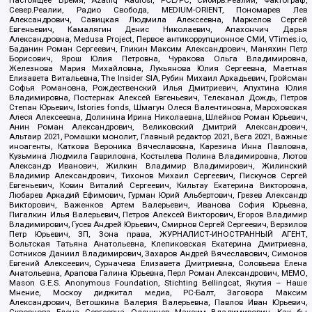
Север.Реалии, Радио Свобода, MEDIUM-ORIENT, Пономарев Лев
Александрович, Савицкая Людмила Алексеевна, Маркелов Сергей
Евгеньевич, Камалягин Денис Николаевич, Апахончич Дарья
Александровна, Medusa Project, Первое антикоррупционное СМИ, VTimes.io,
Баданин Роман Сергеевич, Гликин Максим Александрович, Маняхин Петр
Борисович, Ярош Юлия Петровна, Чуракова Ольга Владимировна,
Железнова Мария Михайловна, Лукьянова Юлия Сергеевна, Маетная
Елизавета Витальевна, The Insider SIA, Рубин Михаил Аркадьевич, Гройсман
Софья Романовна, Рождественский Илья Дмитриевич, Апухтина Юлия
Владимировна, Постернак Алексей Евгеньевич, Телеканал Дождь, Петров
Степан Юрьевич, Istories fonds, Шмагун Олеся Валентиновна, Мароховская
Алеся Алексеевна, Долинина Ирина Николаевна, Шлейнов Роман Юрьевич,
Анин Роман Александрович, Великовский Дмитрий Александрович,
Альтаир 2021, Ромашки монолит, Главный редактор 2021, Вега 2021, Важные
иноагенты, Каткова Вероника Вячеславовна, Карезина Инна Павловна,
Кузьмина Людмила Гавриловна, Костылева Полина Владимировна, Лютов
Александр Иванович, Жилкин Владимир Владимирович, Жилинский
Владимир Александрович, Тихонов Михаил Сергеевич, Пискунов Сергей
Евгеньевич, Ковин Виталий Сергеевич, Кильтау Екатерина Викторовна,
Любарев Аркадий Ефимович, Гурман Юрий Альбертович, Грезев Александр
Викторович, Важенков Артем Валерьевич, Иванова София Юрьевна,
Пигалкин Илья Валерьевич, Петров Алексей Викторович, Егоров Владимир
Владимирович, Гусев Андрей Юрьевич, Смирнов Сергей Сергеевич, Верзилов
Петр Юрьевич, ЗП, Зона права, ЖУРНАЛИСТ-ИНОСТРАННЫЙ АГЕНТ,
Вольтская Татьяна Анатольевна, Клепиковская Екатерина Дмитриевна,
Сотников Даниил Владимирович, Захаров Андрей Вячеславович, Симонов
Евгений Алексеевич, Сурначева Елизавета Дмитриевна, Соловьева Елена
Анатольевна, Арапова Галина Юрьевна, Перл Роман Александрович, МЕМО,
Mason G.E.S. Anonymous Foundation, Stichting Bellingcat, Якутия – Наше
Мнение, Москоу диджитал медиа, РС-Балт, Заговора Максим
Александрович, Ветошкина Валерия Валерьевна, Павлов Иван Юрьевич,
Скворцова Елена Сергеевна, Оленичев Максим Владимирович, Как бы