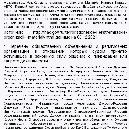
моджахедов, Аль-Каида в странах исламского Магриба, Имарат Кавказ,
АБТО, Правый сектор, Исламское государство, Джабха аль-Нусра ли-Ахль
аш-Шам, Народное ополчение имени К. Минина и Д. Пожарского, Аджр от
Аллаха Субхану уа Тагьаля SHAM, АУМ Синрике, Муджахеды джамаата Ат-
Тавхида Валь-Джихад, Чистопольский Джамаат, Рохнамо ба суи давлати
исломи, Террористическое сообщество Сеть, Катиба Таухид валь-Джихад,
Хайят Тахрир аш-Шам, Ахлю Сунна Валь Джамаа
Источник:
http://nac.gov.ru/terroristicheskie-i-ekstremistskie-
organizacii-i-materialy.html
данные на
06.12.2021
* Перечень общественных объединений и религиозных
организаций в отношении которых судом принято
вступившее в законную силу решение о ликвидации или
запрете деятельности:
Национал-большевистская партия, ВЕК РА, Рада земли Кубанской Духовно
Родовой Державы Русь, организация Асгардская Славянская Община,
Община Капища Веды Перуна, Мужская Духовная Семинария Духовное
Учреждение, Нурджулар, К Богодержавию, Таблиги Джамаат, Свидетели
Иеговы, Русское национальное единство, Национал-социалистическое
общество, Джамаат мувахидов, Объединенный Вилайат Кабарды, Балкарии
и Карачая, Союз славян, Ат-Такфир Валь-Хиджра, Пит Буль, Национал-
социалистическая рабочая партия России, Славянский союз, Формат-18,
Благородный Орден Дьявола, Армия воли народа, Национальная
Социалистическая Инициатива города Череповца, Духовно-Родовая
Держава Русь, Русское национальное единство, Древнерусской
Инглистической церкви Православных Староверов-Инглингов, Русский
общенациональный союз, Движение против нелегальной иммиграции,
Кровь и Честь, О свободе совести и о религиозных объединениях, Омская
организация общественного политического движения Русское
национальное единство, Северное Братство, Клуб Болельщиков Футбольного