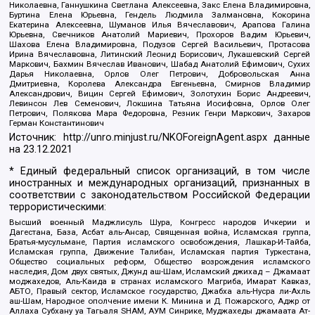
Николаевна, Ганнушкина Светлана Алексеевна, Закс Елена Владимировна,
Буртина Елена Юрьевна, Гендель Людмила Залмановна, Кокорина
Екатерина Алексеевна, Шуманов Илья Вячеславович, Арапова Галина
Юрьевна, Свечников Анатолий Мариевич, Прохоров Вадим Юрьевич,
Шахова Елена Владимировна, Подузов Сергей Васильевич, Протасова
Ирина Вячеславовна, Литинский Леонид Борисович, Лукашевский Сергей
Маркович, Бахмин Вячеслав Иванович, Шабад Анатолий Ефимович, Сухих
Дарья Николаевна, Орлов Олег Петрович, Добровольская Анна
Дмитриевна, Королева Александра Евгеньевна, Смирнов Владимир
Александрович, Вицин Сергей Ефимович, Золотухин Борис Андреевич,
Левинсон Лев Семенович, Локшина Татьяна Иосифовна, Орлов Олег
Петрович, Полякова Мара Федоровна, Резник Генри Маркович, Захаров
Герман Константинович
Источник:
http://unro.minjust.ru/NKOForeignAgent.aspx
данные
на
23.12.2021
* Единый федеральный список организаций, в том числе
иностранных и международных организаций, признанных в
соответствии с законодательством Российской Федерации
террористическими:
Высший военный Маджлисуль Шура, Конгресс народов Ичкерии и
Дагестана, База, Асбат аль-Ансар, Священная война, Исламская группа,
Братья-мусульмане, Партия исламского освобождения, Лашкар-И-Тайба,
Исламская группа, Движение Талибан, Исламская партия Туркестана,
Общество социальных реформ, Общество возрождения исламского
наследия, Дом двух святых, Джунд аш-Шам, Исламский джихад – Джамаат
моджахедов, Аль-Каида в странах исламского Магриба, Имарат Кавказ,
АБТО, Правый сектор, Исламское государство, Джабха аль-Нусра ли-Ахль
аш-Шам, Народное ополчение имени К. Минина и Д. Пожарского, Аджр от
Аллаха Субхану уа Тагьаля SHAM, АУМ Синрике, Муджахеды джамаата Ат-