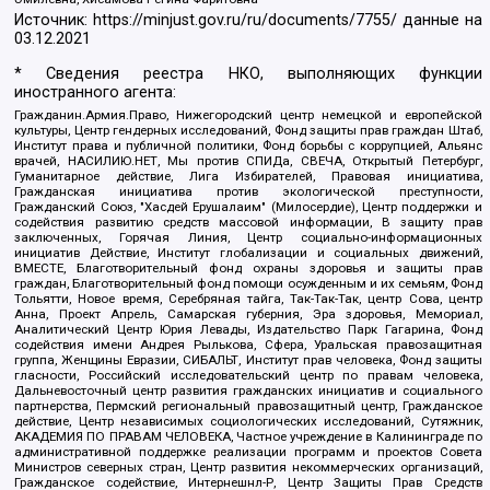
Источник:
https://minjust.gov.ru/ru/documents/7755/
данные на
03.12.2021
* Сведения реестра НКО, выполняющих функции
иностранного агента:
Гражданин.Армия.Право, Нижегородский центр немецкой и европейской
культуры, Центр гендерных исследований, Фонд защиты прав граждан Штаб,
Институт права и публичной политики, Фонд борьбы с коррупцией, Альянс
врачей, НАСИЛИЮ.НЕТ, Мы против СПИДа, СВЕЧА, Открытый Петербург,
Гуманитарное действие, Лига Избирателей, Правовая инициатива,
Гражданская инициатива против экологической преступности,
Гражданский Союз, "Хасдей Ерушалаим" (Милосердие), Центр поддержки и
содействия развитию средств массовой информации, В защиту прав
заключенных, Горячая Линия, Центр социально-информационных
инициатив Действие, Институт глобализации и социальных движений,
ВМЕСТЕ, Благотворительный фонд охраны здоровья и защиты прав
граждан, Благотворительный фонд помощи осужденным и их семьям, Фонд
Тольятти, Новое время, Серебряная тайга, Так-Так-Так, центр Сова, центр
Анна, Проект Апрель, Самарская губерния, Эра здоровья, Мемориал,
Аналитический Центр Юрия Левады, Издательство Парк Гагарина, Фонд
содействия имени Андрея Рылькова, Сфера, Уральская правозащитная
группа, Женщины Евразии, СИБАЛЬТ, Институт прав человека, Фонд защиты
гласности, Российский исследовательский центр по правам человека,
Дальневосточный центр развития гражданских инициатив и социального
партнерства, Пермский региональный правозащитный центр, Гражданское
действие, Центр независимых социологических исследований, Сутяжник,
АКАДЕМИЯ ПО ПРАВАМ ЧЕЛОВЕКА, Частное учреждение в Калининграде по
административной поддержке реализации программ и проектов Совета
Министров северных стран, Центр развития некоммерческих организаций,
Гражданское содействие, Интернешнл-Р, Центр Защиты Прав Средств