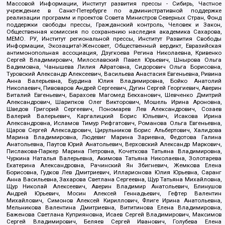
Массовой Информации, Институт развития прессы - Сибирь, Частное
учреждение в Санкт-Петербурге по административной поддержке
реализации программ и проектов Совета Министров Северных Стран, Фонд
поддержки свободы прессы, Гражданский контроль, Человек и Закон,
Общественная комиссия по сохранению наследия академика Сахарова,
МЕМО. РУ, Институт региональной прессы, Институт Развития Свободы
Информации, Экозащита!-Женсовет, Общественный вердикт, Евразийская
антимонопольная ассоциация, Дзугкоева Регина Николаевна, Кривенко
Сергей Владимирович, Милославский Павел Юрьевич, Шнырова Ольга
Вадимовна, Чанышева Лилия Айратовна, Сидорович Ольга Борисовна,
Туровский Александр Алексеевич, Васильева Анастасия Евгеньевна, Ривина
Анна Валерьевна, Бурдина Юлия Владимировна, Бойко Анатолий
Николаевич, Пивоваров Андрей Сергеевич, Дугин Сергей Георгиевич, Аверин
Виталий Евгеньевич, Барахоев Магомед Бекханович, Шевченко Дмитрий
Александрович, Шарипков Олег Викторович, Мошель Ирина Ароновна,
Шведов Григорий Сергеевич, Пономарев Лев Александрович, Созаев
Валерий Валерьевич, Каргалицкий Борис Юльевич, Исакова Ирина
Александровна, Исламов Тимур Рифгатович, Романова Ольга Евгеньевна,
Щаров Сергей Алексадрович, Цирульников Борис Альбертович, Халидова
Марина Владимировна, Людевиг Марина Зариевна, Федотова Галина
Анатольевна, Паутов Юрий Анатольевич, Верховский Александр Маркович,
Пислакова-Паркер Марина Петровна, Кочеткова Татьяна Владимировна,
Чуркина Наталья Валерьевна, Акимова Татьяна Николаевна, Золотарева
Екатерина Александровна, Рачинский Ян Збигневич, Жемкова Елена
Борисовна, Гудков Лев Дмитриевич, Илларионова Юлия Юрьевна, Саранг
Анна Васильевна, Захарова Светлана Сергеевна, Щур Татьяна Михайловна,
Щур Николай Алексеевич, Аверин Владимир Анатольевич, Блинушов
Андрей Юрьевич, Мосин Алексей Геннадьевич, Гефтер Валентин
Михайлович, Симонов Алексей Кириллович, Флиге Ирина Анатольевна,
Мельникова Валентина Дмитриевна, Вититинова Елена Владимировна,
Баженова Светлана Куприяновна, Исаев Сергей Владимирович, Максимов
Сергей Владимирович, Беляев Сергей Иванович, Голубева Елена