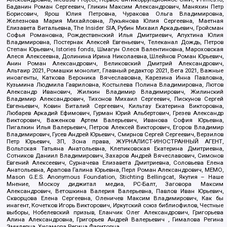
Баданин Роман Сергеевич, Гликин Максим Александрович, Маняхин Петр
Борисович, Ярош Юлия Петровна, Чуракова Ольга Владимировна,
Железнова Мария Михайловна, Лукьянова Юлия Сергеевна, Маетная
Елизавета Витальевна, The Insider SIA, Рубин Михаил Аркадьевич, Гройсман
Софья Романовна, Рождественский Илья Дмитриевич, Апухтина Юлия
Владимировна, Постернак Алексей Евгеньевич, Телеканал Дождь, Петров
Степан Юрьевич, Istories fonds, Шмагун Олеся Валентиновна, Мароховская
Алеся Алексеевна, Долинина Ирина Николаевна, Шлейнов Роман Юрьевич,
Анин Роман Александрович, Великовский Дмитрий Александрович,
Альтаир 2021, Ромашки монолит, Главный редактор 2021, Вега 2021, Важные
иноагенты, Каткова Вероника Вячеславовна, Карезина Инна Павловна,
Кузьмина Людмила Гавриловна, Костылева Полина Владимировна, Лютов
Александр Иванович, Жилкин Владимир Владимирович, Жилинский
Владимир Александрович, Тихонов Михаил Сергеевич, Пискунов Сергей
Евгеньевич, Ковин Виталий Сергеевич, Кильтау Екатерина Викторовна,
Любарев Аркадий Ефимович, Гурман Юрий Альбертович, Грезев Александр
Викторович, Важенков Артем Валерьевич, Иванова София Юрьевна,
Пигалкин Илья Валерьевич, Петров Алексей Викторович, Егоров Владимир
Владимирович, Гусев Андрей Юрьевич, Смирнов Сергей Сергеевич, Верзилов
Петр Юрьевич, ЗП, Зона права, ЖУРНАЛИСТ-ИНОСТРАННЫЙ АГЕНТ,
Вольтская Татьяна Анатольевна, Клепиковская Екатерина Дмитриевна,
Сотников Даниил Владимирович, Захаров Андрей Вячеславович, Симонов
Евгений Алексеевич, Сурначева Елизавета Дмитриевна, Соловьева Елена
Анатольевна, Арапова Галина Юрьевна, Перл Роман Александрович, МЕМО,
Mason G.E.S. Anonymous Foundation, Stichting Bellingcat, Якутия – Наше
Мнение, Москоу диджитал медиа, РС-Балт, Заговора Максим
Александрович, Ветошкина Валерия Валерьевна, Павлов Иван Юрьевич,
Скворцова Елена Сергеевна, Оленичев Максим Владимирович, Как бы
инагент, Кочетков Игорь Викторович, Иркутский союз библиофилов, Честные
выборы, Нобелевский призыв, Еланчик Олег Александрович, Григорьева
Алина Александровна, Григорьев Андрей Валерьевич , Гималова Регина
Эмилевна, Хисамова Регина Фаритовна