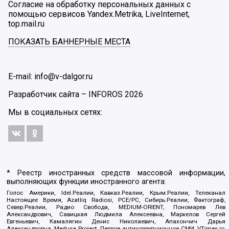
Согласие на обработку персональных данных с
помощью сервисов Yandex.Metrika, LiveInternet,
top.mail.ru
ПОКАЗАТЬ БАННЕРНЫЕ МЕСТА
E-mail: info@v-dalgor.ru
Разработчик сайта –
INFOROS
2026
Мы в социальных сетях:
* Реестр иностранных средств массовой информации,
выполняющих функции иностранного агента:
Голос Америки, Idel.Реалии, Кавказ.Реалии, Крым.Реалии, Телеканал
Настоящее Время, Azatliq Radiosi, PCE/PC, Сибирь.Реалии, Фактограф,
Север.Реалии, Радио Свобода, MEDIUM-ORIENT, Пономарев Лев
Александрович, Савицкая Людмила Алексеевна, Маркелов Сергей
Евгеньевич, Камалягин Денис Николаевич, Апахончич Дарья
Александровна, Medusa Project, Первое антикоррупционное СМИ, VTimes.io,