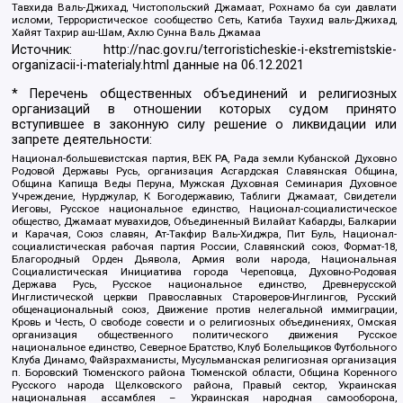
Тавхида Валь-Джихад, Чистопольский Джамаат, Рохнамо ба суи давлати
исломи, Террористическое сообщество Сеть, Катиба Таухид валь-Джихад,
Хайят Тахрир аш-Шам, Ахлю Сунна Валь Джамаа
Источник:
http://nac.gov.ru/terroristicheskie-i-ekstremistskie-
organizacii-i-materialy.html
данные на
06.12.2021
* Перечень общественных объединений и религиозных
организаций в отношении которых судом принято
вступившее в законную силу решение о ликвидации или
запрете деятельности:
Национал-большевистская партия, ВЕК РА, Рада земли Кубанской Духовно
Родовой Державы Русь, организация Асгардская Славянская Община,
Община Капища Веды Перуна, Мужская Духовная Семинария Духовное
Учреждение, Нурджулар, К Богодержавию, Таблиги Джамаат, Свидетели
Иеговы, Русское национальное единство, Национал-социалистическое
общество, Джамаат мувахидов, Объединенный Вилайат Кабарды, Балкарии
и Карачая, Союз славян, Ат-Такфир Валь-Хиджра, Пит Буль, Национал-
социалистическая рабочая партия России, Славянский союз, Формат-18,
Благородный Орден Дьявола, Армия воли народа, Национальная
Социалистическая Инициатива города Череповца, Духовно-Родовая
Держава Русь, Русское национальное единство, Древнерусской
Инглистической церкви Православных Староверов-Инглингов, Русский
общенациональный союз, Движение против нелегальной иммиграции,
Кровь и Честь, О свободе совести и о религиозных объединениях, Омская
организация общественного политического движения Русское
национальное единство, Северное Братство, Клуб Болельщиков Футбольного
Клуба Динамо, Файзрахманисты, Мусульманская религиозная организация
п. Боровский Тюменского района Тюменской области, Община Коренного
Русского народа Щелковского района, Правый сектор, Украинская
национальная ассамблея – Украинская народная самооборона,