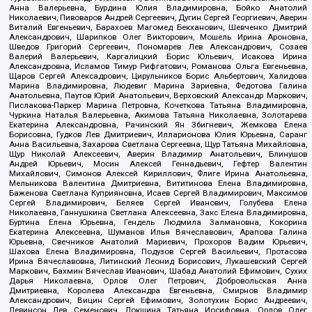
Анна Валерьевна, Бурдина Юлия Владимировна, Бойко Анатолий
Николаевич, Пивоваров Андрей Сергеевич, Дугин Сергей Георгиевич, Аверин
Виталий Евгеньевич, Барахоев Магомед Бекханович, Шевченко Дмитрий
Александрович, Шарипков Олег Викторович, Мошель Ирина Ароновна,
Шведов Григорий Сергеевич, Пономарев Лев Александрович, Созаев
Валерий Валерьевич, Каргалицкий Борис Юльевич, Исакова Ирина
Александровна, Исламов Тимур Рифгатович, Романова Ольга Евгеньевна,
Щаров Сергей Алексадрович, Цирульников Борис Альбертович, Халидова
Марина Владимировна, Людевиг Марина Зариевна, Федотова Галина
Анатольевна, Паутов Юрий Анатольевич, Верховский Александр Маркович,
Пислакова-Паркер Марина Петровна, Кочеткова Татьяна Владимировна,
Чуркина Наталья Валерьевна, Акимова Татьяна Николаевна, Золотарева
Екатерина Александровна, Рачинский Ян Збигневич, Жемкова Елена
Борисовна, Гудков Лев Дмитриевич, Илларионова Юлия Юрьевна, Саранг
Анна Васильевна, Захарова Светлана Сергеевна, Щур Татьяна Михайловна,
Щур Николай Алексеевич, Аверин Владимир Анатольевич, Блинушов
Андрей Юрьевич, Мосин Алексей Геннадьевич, Гефтер Валентин
Михайлович, Симонов Алексей Кириллович, Флиге Ирина Анатольевна,
Мельникова Валентина Дмитриевна, Вититинова Елена Владимировна,
Баженова Светлана Куприяновна, Исаев Сергей Владимирович, Максимов
Сергей Владимирович, Беляев Сергей Иванович, Голубева Елена
Николаевна, Ганнушкина Светлана Алексеевна, Закс Елена Владимировна,
Буртина Елена Юрьевна, Гендель Людмила Залмановна, Кокорина
Екатерина Алексеевна, Шуманов Илья Вячеславович, Арапова Галина
Юрьевна, Свечников Анатолий Мариевич, Прохоров Вадим Юрьевич,
Шахова Елена Владимировна, Подузов Сергей Васильевич, Протасова
Ирина Вячеславовна, Литинский Леонид Борисович, Лукашевский Сергей
Маркович, Бахмин Вячеслав Иванович, Шабад Анатолий Ефимович, Сухих
Дарья Николаевна, Орлов Олег Петрович, Добровольская Анна
Дмитриевна, Королева Александра Евгеньевна, Смирнов Владимир
Александрович, Вицин Сергей Ефимович, Золотухин Борис Андреевич,
Левинсон Лев Семенович, Локшина Татьяна Иосифовна, Орлов Олег