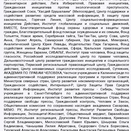
Гуманитарное действие, Лига Избирателей, Правовая инициатива,
Гражданская инициатива против экологической преступности,
Гражданский Союз, "Хасдей Ерушалаим" (Милосердие), Центр поддержки и
содействия развитию средств массовой информации, В защиту прав
заключенных, Горячая Линия, Центр социально-информационных
инициатив Действие, Институт глобализации и социальных движений,
ВМЕСТЕ, Благотворительный фонд охраны здоровья и защиты прав
граждан, Благотворительный фонд помощи осужденным и их семьям, Фонд
Тольятти, Новое время, Серебряная тайга, Так-Так-Так, центр Сова, центр
Анна, Проект Апрель, Самарская губерния, Эра здоровья, Мемориал,
Аналитический Центр Юрия Левады, Издательство Парк Гагарина, Фонд
содействия имени Андрея Рылькова, Сфера, Уральская правозащитная
группа, Женщины Евразии, СИБАЛЬТ, Институт прав человека, Фонд защиты
гласности, Российский исследовательский центр по правам человека,
Дальневосточный центр развития гражданских инициатив и социального
партнерства, Пермский региональный правозащитный центр, Гражданское
действие, Центр независимых социологических исследований, Сутяжник,
АКАДЕМИЯ ПО ПРАВАМ ЧЕЛОВЕКА, Частное учреждение в Калининграде по
административной поддержке реализации программ и проектов Совета
Министров северных стран, Центр развития некоммерческих организаций,
Гражданское содействие, Интернешнл-Р, Центр Защиты Прав Средств
Массовой Информации, Институт развития прессы - Сибирь, Частное
учреждение в Санкт-Петербурге по административной поддержке
реализации программ и проектов Совета Министров Северных Стран, Фонд
поддержки свободы прессы, Гражданский контроль, Человек и Закон,
Общественная комиссия по сохранению наследия академика Сахарова,
МЕМО. РУ, Институт региональной прессы, Институт Развития Свободы
Информации, Экозащита!-Женсовет, Общественный вердикт, Евразийская
антимонопольная ассоциация, Дзугкоева Регина Николаевна, Кривенко
Сергей Владимирович, Милославский Павел Юрьевич, Шнырова Ольга
Вадимовна, Чанышева Лилия Айратовна, Сидорович Ольга Борисовна,
Туровский Александр Алексеевич, Васильева Анастасия Евгеньевна, Ривина