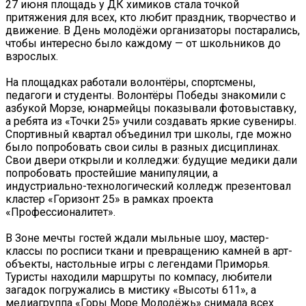
27 июня площадь у ДК химиков стала точкой
притяжения для всех, кто любит праздник, творчество и
движение. В День молодёжи организаторы постарались,
чтобы интересно было каждому — от школьников до
взрослых.
На площадках работали волонтёры, спортсмены,
педагоги и студенты. Волонтёры Победы знакомили с
азбукой Морзе, юнармейцы показывали фотовыставку,
а ребята из «Точки 25» учили создавать яркие сувениры.
Спортивный квартал объединил три школы, где можно
было попробовать свои силы в разных дисциплинах.
Свои двери открыли и колледжи: будущие медики дали
попробовать простейшие манипуляции, а
индустриально-технологический колледж презентовал
кластер «Горизонт 25» в рамках проекта
«Профессионалитет».
В Зоне мечты гостей ждали мыльные шоу, мастер-
классы по росписи ткани и превращению камней в арт-
объекты, настольные игры с легендами Приморья.
Туристы находили маршруты по компасу, любители
загадок погружались в мистику «Высоты 611», а
медиагруппа «Горы Море Молодёжь» снимала всех