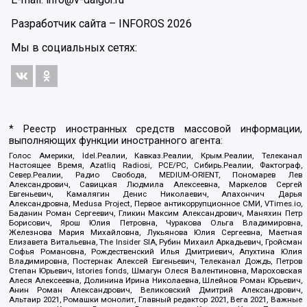
Разработчик сайта –
INFOROS
2026
Мы в социальных сетях:
* Реестр иностранных средств массовой информации,
выполняющих функции иностранного агента:
Голос Америки, Idel.Реалии, Кавказ.Реалии, Крым.Реалии, Телеканал
Настоящее Время, Azatliq Radiosi, PCE/PC, Сибирь.Реалии, Фактограф,
Север.Реалии, Радио Свобода, MEDIUM-ORIENT, Пономарев Лев
Александрович, Савицкая Людмила Алексеевна, Маркелов Сергей
Евгеньевич, Камалягин Денис Николаевич, Апахончич Дарья
Александровна, Medusa Project, Первое антикоррупционное СМИ, VTimes.io,
Баданин Роман Сергеевич, Гликин Максим Александрович, Маняхин Петр
Борисович, Ярош Юлия Петровна, Чуракова Ольга Владимировна,
Железнова Мария Михайловна, Лукьянова Юлия Сергеевна, Маетная
Елизавета Витальевна, The Insider SIA, Рубин Михаил Аркадьевич, Гройсман
Софья Романовна, Рождественский Илья Дмитриевич, Апухтина Юлия
Владимировна, Постернак Алексей Евгеньевич, Телеканал Дождь, Петров
Степан Юрьевич, Istories fonds, Шмагун Олеся Валентиновна, Мароховская
Алеся Алексеевна, Долинина Ирина Николаевна, Шлейнов Роман Юрьевич,
Анин Роман Александрович, Великовский Дмитрий Александрович,
Альтаир 2021, Ромашки монолит, Главный редактор 2021, Вега 2021, Важные