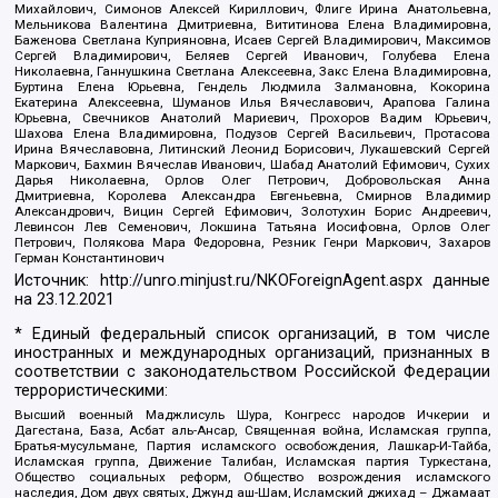
Михайлович, Симонов Алексей Кириллович, Флиге Ирина Анатольевна,
Мельникова Валентина Дмитриевна, Вититинова Елена Владимировна,
Баженова Светлана Куприяновна, Исаев Сергей Владимирович, Максимов
Сергей Владимирович, Беляев Сергей Иванович, Голубева Елена
Николаевна, Ганнушкина Светлана Алексеевна, Закс Елена Владимировна,
Буртина Елена Юрьевна, Гендель Людмила Залмановна, Кокорина
Екатерина Алексеевна, Шуманов Илья Вячеславович, Арапова Галина
Юрьевна, Свечников Анатолий Мариевич, Прохоров Вадим Юрьевич,
Шахова Елена Владимировна, Подузов Сергей Васильевич, Протасова
Ирина Вячеславовна, Литинский Леонид Борисович, Лукашевский Сергей
Маркович, Бахмин Вячеслав Иванович, Шабад Анатолий Ефимович, Сухих
Дарья Николаевна, Орлов Олег Петрович, Добровольская Анна
Дмитриевна, Королева Александра Евгеньевна, Смирнов Владимир
Александрович, Вицин Сергей Ефимович, Золотухин Борис Андреевич,
Левинсон Лев Семенович, Локшина Татьяна Иосифовна, Орлов Олег
Петрович, Полякова Мара Федоровна, Резник Генри Маркович, Захаров
Герман Константинович
Источник:
http://unro.minjust.ru/NKOForeignAgent.aspx
данные
на
23.12.2021
* Единый федеральный список организаций, в том числе
иностранных и международных организаций, признанных в
соответствии с законодательством Российской Федерации
террористическими:
Высший военный Маджлисуль Шура, Конгресс народов Ичкерии и
Дагестана, База, Асбат аль-Ансар, Священная война, Исламская группа,
Братья-мусульмане, Партия исламского освобождения, Лашкар-И-Тайба,
Исламская группа, Движение Талибан, Исламская партия Туркестана,
Общество социальных реформ, Общество возрождения исламского
наследия, Дом двух святых, Джунд аш-Шам, Исламский джихад – Джамаат