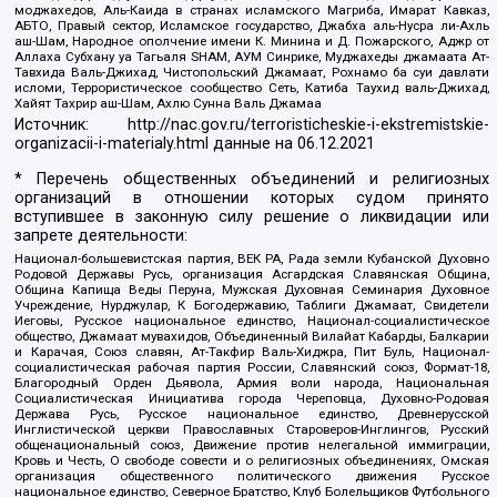
моджахедов, Аль-Каида в странах исламского Магриба, Имарат Кавказ,
АБТО, Правый сектор, Исламское государство, Джабха аль-Нусра ли-Ахль
аш-Шам, Народное ополчение имени К. Минина и Д. Пожарского, Аджр от
Аллаха Субхану уа Тагьаля SHAM, АУМ Синрике, Муджахеды джамаата Ат-
Тавхида Валь-Джихад, Чистопольский Джамаат, Рохнамо ба суи давлати
исломи, Террористическое сообщество Сеть, Катиба Таухид валь-Джихад,
Хайят Тахрир аш-Шам, Ахлю Сунна Валь Джамаа
Источник:
http://nac.gov.ru/terroristicheskie-i-ekstremistskie-
organizacii-i-materialy.html
данные на
06.12.2021
* Перечень общественных объединений и религиозных
организаций в отношении которых судом принято
вступившее в законную силу решение о ликвидации или
запрете деятельности:
Национал-большевистская партия, ВЕК РА, Рада земли Кубанской Духовно
Родовой Державы Русь, организация Асгардская Славянская Община,
Община Капища Веды Перуна, Мужская Духовная Семинария Духовное
Учреждение, Нурджулар, К Богодержавию, Таблиги Джамаат, Свидетели
Иеговы, Русское национальное единство, Национал-социалистическое
общество, Джамаат мувахидов, Объединенный Вилайат Кабарды, Балкарии
и Карачая, Союз славян, Ат-Такфир Валь-Хиджра, Пит Буль, Национал-
социалистическая рабочая партия России, Славянский союз, Формат-18,
Благородный Орден Дьявола, Армия воли народа, Национальная
Социалистическая Инициатива города Череповца, Духовно-Родовая
Держава Русь, Русское национальное единство, Древнерусской
Инглистической церкви Православных Староверов-Инглингов, Русский
общенациональный союз, Движение против нелегальной иммиграции,
Кровь и Честь, О свободе совести и о религиозных объединениях, Омская
организация общественного политического движения Русское
национальное единство, Северное Братство, Клуб Болельщиков Футбольного