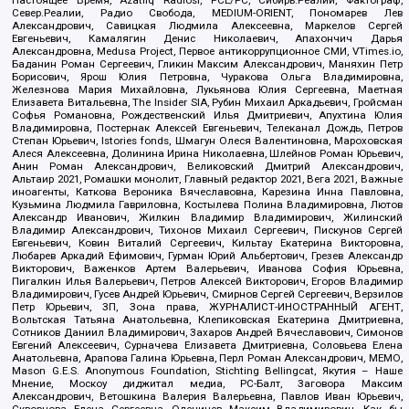
Север.Реалии, Радио Свобода, MEDIUM-ORIENT, Пономарев Лев
Александрович, Савицкая Людмила Алексеевна, Маркелов Сергей
Евгеньевич, Камалягин Денис Николаевич, Апахончич Дарья
Александровна, Medusa Project, Первое антикоррупционное СМИ, VTimes.io,
Баданин Роман Сергеевич, Гликин Максим Александрович, Маняхин Петр
Борисович, Ярош Юлия Петровна, Чуракова Ольга Владимировна,
Железнова Мария Михайловна, Лукьянова Юлия Сергеевна, Маетная
Елизавета Витальевна, The Insider SIA, Рубин Михаил Аркадьевич, Гройсман
Софья Романовна, Рождественский Илья Дмитриевич, Апухтина Юлия
Владимировна, Постернак Алексей Евгеньевич, Телеканал Дождь, Петров
Степан Юрьевич, Istories fonds, Шмагун Олеся Валентиновна, Мароховская
Алеся Алексеевна, Долинина Ирина Николаевна, Шлейнов Роман Юрьевич,
Анин Роман Александрович, Великовский Дмитрий Александрович,
Альтаир 2021, Ромашки монолит, Главный редактор 2021, Вега 2021, Важные
иноагенты, Каткова Вероника Вячеславовна, Карезина Инна Павловна,
Кузьмина Людмила Гавриловна, Костылева Полина Владимировна, Лютов
Александр Иванович, Жилкин Владимир Владимирович, Жилинский
Владимир Александрович, Тихонов Михаил Сергеевич, Пискунов Сергей
Евгеньевич, Ковин Виталий Сергеевич, Кильтау Екатерина Викторовна,
Любарев Аркадий Ефимович, Гурман Юрий Альбертович, Грезев Александр
Викторович, Важенков Артем Валерьевич, Иванова София Юрьевна,
Пигалкин Илья Валерьевич, Петров Алексей Викторович, Егоров Владимир
Владимирович, Гусев Андрей Юрьевич, Смирнов Сергей Сергеевич, Верзилов
Петр Юрьевич, ЗП, Зона права, ЖУРНАЛИСТ-ИНОСТРАННЫЙ АГЕНТ,
Вольтская Татьяна Анатольевна, Клепиковская Екатерина Дмитриевна,
Сотников Даниил Владимирович, Захаров Андрей Вячеславович, Симонов
Евгений Алексеевич, Сурначева Елизавета Дмитриевна, Соловьева Елена
Анатольевна, Арапова Галина Юрьевна, Перл Роман Александрович, МЕМО,
Mason G.E.S. Anonymous Foundation, Stichting Bellingcat, Якутия – Наше
Мнение, Москоу диджитал медиа, РС-Балт, Заговора Максим
Александрович, Ветошкина Валерия Валерьевна, Павлов Иван Юрьевич,
Скворцова Елена Сергеевна, Оленичев Максим Владимирович, Как бы