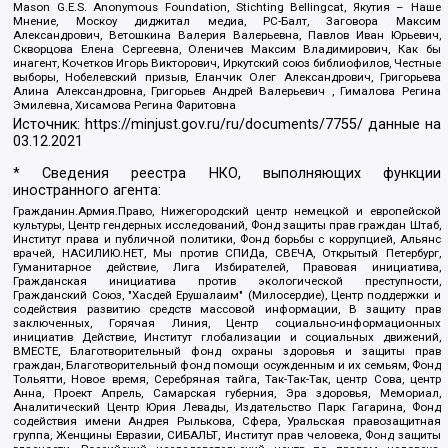
Mason G.E.S. Anonymous Foundation, Stichting Bellingcat, Якутия – Наше
Мнение, Москоу диджитал медиа, РС-Балт, Заговора Максим
Александрович, Ветошкина Валерия Валерьевна, Павлов Иван Юрьевич,
Скворцова Елена Сергеевна, Оленичев Максим Владимирович, Как бы
инагент, Кочетков Игорь Викторович, Иркутский союз библиофилов, Честные
выборы, Нобелевский призыв, Еланчик Олег Александрович, Григорьева
Алина Александровна, Григорьев Андрей Валерьевич , Гималова Регина
Эмилевна, Хисамова Регина Фаритовна
Источник:
https://minjust.gov.ru/ru/documents/7755/
данные на
03.12.2021
* Сведения реестра НКО, выполняющих функции
иностранного агента:
Гражданин.Армия.Право, Нижегородский центр немецкой и европейской
культуры, Центр гендерных исследований, Фонд защиты прав граждан Штаб,
Институт права и публичной политики, Фонд борьбы с коррупцией, Альянс
врачей, НАСИЛИЮ.НЕТ, Мы против СПИДа, СВЕЧА, Открытый Петербург,
Гуманитарное действие, Лига Избирателей, Правовая инициатива,
Гражданская инициатива против экологической преступности,
Гражданский Союз, "Хасдей Ерушалаим" (Милосердие), Центр поддержки и
содействия развитию средств массовой информации, В защиту прав
заключенных, Горячая Линия, Центр социально-информационных
инициатив Действие, Институт глобализации и социальных движений,
ВМЕСТЕ, Благотворительный фонд охраны здоровья и защиты прав
граждан, Благотворительный фонд помощи осужденным и их семьям, Фонд
Тольятти, Новое время, Серебряная тайга, Так-Так-Так, центр Сова, центр
Анна, Проект Апрель, Самарская губерния, Эра здоровья, Мемориал,
Аналитический Центр Юрия Левады, Издательство Парк Гагарина, Фонд
содействия имени Андрея Рылькова, Сфера, Уральская правозащитная
группа, Женщины Евразии, СИБАЛЬТ, Институт прав человека, Фонд защиты