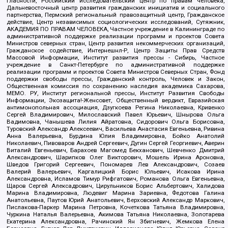
гласности, Российский исследовательский центр по правам человека,
Дальневосточный центр развития гражданских инициатив и социального
партнерства, Пермский региональный правозащитный центр, Гражданское
действие, Центр независимых социологических исследований, Сутяжник,
АКАДЕМИЯ ПО ПРАВАМ ЧЕЛОВЕКА, Частное учреждение в Калининграде по
административной поддержке реализации программ и проектов Совета
Министров северных стран, Центр развития некоммерческих организаций,
Гражданское содействие, Интернешнл-Р, Центр Защиты Прав Средств
Массовой Информации, Институт развития прессы - Сибирь, Частное
учреждение в Санкт-Петербурге по административной поддержке
реализации программ и проектов Совета Министров Северных Стран, Фонд
поддержки свободы прессы, Гражданский контроль, Человек и Закон,
Общественная комиссия по сохранению наследия академика Сахарова,
МЕМО. РУ, Институт региональной прессы, Институт Развития Свободы
Информации, Экозащита!-Женсовет, Общественный вердикт, Евразийская
антимонопольная ассоциация, Дзугкоева Регина Николаевна, Кривенко
Сергей Владимирович, Милославский Павел Юрьевич, Шнырова Ольга
Вадимовна, Чанышева Лилия Айратовна, Сидорович Ольга Борисовна,
Туровский Александр Алексеевич, Васильева Анастасия Евгеньевна, Ривина
Анна Валерьевна, Бурдина Юлия Владимировна, Бойко Анатолий
Николаевич, Пивоваров Андрей Сергеевич, Дугин Сергей Георгиевич, Аверин
Виталий Евгеньевич, Барахоев Магомед Бекханович, Шевченко Дмитрий
Александрович, Шарипков Олег Викторович, Мошель Ирина Ароновна,
Шведов Григорий Сергеевич, Пономарев Лев Александрович, Созаев
Валерий Валерьевич, Каргалицкий Борис Юльевич, Исакова Ирина
Александровна, Исламов Тимур Рифгатович, Романова Ольга Евгеньевна,
Щаров Сергей Алексадрович, Цирульников Борис Альбертович, Халидова
Марина Владимировна, Людевиг Марина Зариевна, Федотова Галина
Анатольевна, Паутов Юрий Анатольевич, Верховский Александр Маркович,
Пислакова-Паркер Марина Петровна, Кочеткова Татьяна Владимировна,
Чуркина Наталья Валерьевна, Акимова Татьяна Николаевна, Золотарева
Екатерина Александровна, Рачинский Ян Збигневич, Жемкова Елена