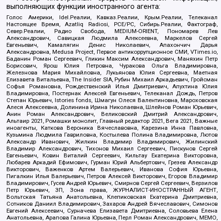
выполняющих функции иностранного агента:
Голос Америки, Idel.Реалии, Кавказ.Реалии, Крым.Реалии, Телеканал
Настоящее Время, Azatliq Radiosi, PCE/PC, Сибирь.Реалии, Фактограф,
Север.Реалии, Радио Свобода, MEDIUM-ORIENT, Пономарев Лев
Александрович, Савицкая Людмила Алексеевна, Маркелов Сергей
Евгеньевич, Камалягин Денис Николаевич, Апахончич Дарья
Александровна, Medusa Project, Первое антикоррупционное СМИ, VTimes.io,
Баданин Роман Сергеевич, Гликин Максим Александрович, Маняхин Петр
Борисович, Ярош Юлия Петровна, Чуракова Ольга Владимировна,
Железнова Мария Михайловна, Лукьянова Юлия Сергеевна, Маетная
Елизавета Витальевна, The Insider SIA, Рубин Михаил Аркадьевич, Гройсман
Софья Романовна, Рождественский Илья Дмитриевич, Апухтина Юлия
Владимировна, Постернак Алексей Евгеньевич, Телеканал Дождь, Петров
Степан Юрьевич, Istories fonds, Шмагун Олеся Валентиновна, Мароховская
Алеся Алексеевна, Долинина Ирина Николаевна, Шлейнов Роман Юрьевич,
Анин Роман Александрович, Великовский Дмитрий Александрович,
Альтаир 2021, Ромашки монолит, Главный редактор 2021, Вега 2021, Важные
иноагенты, Каткова Вероника Вячеславовна, Карезина Инна Павловна,
Кузьмина Людмила Гавриловна, Костылева Полина Владимировна, Лютов
Александр Иванович, Жилкин Владимир Владимирович, Жилинский
Владимир Александрович, Тихонов Михаил Сергеевич, Пискунов Сергей
Евгеньевич, Ковин Виталий Сергеевич, Кильтау Екатерина Викторовна,
Любарев Аркадий Ефимович, Гурман Юрий Альбертович, Грезев Александр
Викторович, Важенков Артем Валерьевич, Иванова София Юрьевна,
Пигалкин Илья Валерьевич, Петров Алексей Викторович, Егоров Владимир
Владимирович, Гусев Андрей Юрьевич, Смирнов Сергей Сергеевич, Верзилов
Петр Юрьевич, ЗП, Зона права, ЖУРНАЛИСТ-ИНОСТРАННЫЙ АГЕНТ,
Вольтская Татьяна Анатольевна, Клепиковская Екатерина Дмитриевна,
Сотников Даниил Владимирович, Захаров Андрей Вячеславович, Симонов
Евгений Алексеевич, Сурначева Елизавета Дмитриевна, Соловьева Елена
Анатольевна, Арапова Галина Юрьевна, Перл Роман Александрович, МЕМО,