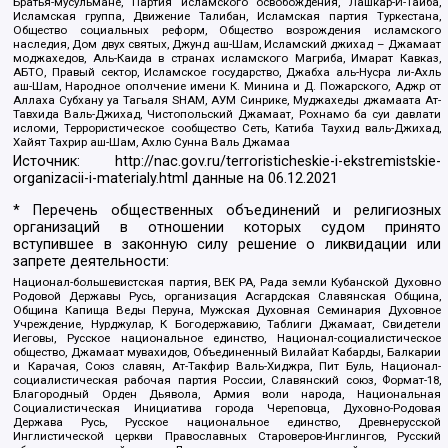
Братья-мусульмане, Партия исламского освобождения, Лашкар-И-Тайба,
Исламская группа, Движение Талибан, Исламская партия Туркестана,
Общество социальных реформ, Общество возрождения исламского
наследия, Дом двух святых, Джунд аш-Шам, Исламский джихад – Джамаат
моджахедов, Аль-Каида в странах исламского Магриба, Имарат Кавказ,
АБТО, Правый сектор, Исламское государство, Джабха аль-Нусра ли-Ахль
аш-Шам, Народное ополчение имени К. Минина и Д. Пожарского, Аджр от
Аллаха Субхану уа Тагьаля SHAM, АУМ Синрике, Муджахеды джамаата Ат-
Тавхида Валь-Джихад, Чистопольский Джамаат, Рохнамо ба суи давлати
исломи, Террористическое сообщество Сеть, Катиба Таухид валь-Джихад,
Хайят Тахрир аш-Шам, Ахлю Сунна Валь Джамаа
Источник:
http://nac.gov.ru/terroristicheskie-i-ekstremistskie-
organizacii-i-materialy.html
данные на
06.12.2021
* Перечень общественных объединений и религиозных
организаций в отношении которых судом принято
вступившее в законную силу решение о ликвидации или
запрете деятельности:
Национал-большевистская партия, ВЕК РА, Рада земли Кубанской Духовно
Родовой Державы Русь, организация Асгардская Славянская Община,
Община Капища Веды Перуна, Мужская Духовная Семинария Духовное
Учреждение, Нурджулар, К Богодержавию, Таблиги Джамаат, Свидетели
Иеговы, Русское национальное единство, Национал-социалистическое
общество, Джамаат мувахидов, Объединенный Вилайат Кабарды, Балкарии
и Карачая, Союз славян, Ат-Такфир Валь-Хиджра, Пит Буль, Национал-
социалистическая рабочая партия России, Славянский союз, Формат-18,
Благородный Орден Дьявола, Армия воли народа, Национальная
Социалистическая Инициатива города Череповца, Духовно-Родовая
Держава Русь, Русское национальное единство, Древнерусской
Инглистической церкви Православных Староверов-Инглингов, Русский