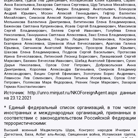
Борисовна, Гудков Лев Дмитриевич, Илларионова Юлия Юрьевна, Саранг
Анна Васильевна, Захарова Светлана Сергеевна, Щур Татьяна Михайловна,
Щур Николай Алексеевич, Аверин Владимир Анатольевич, Блинушов
Андрей Юрьевич, Мосин Алексей Геннадьевич, Гефтер Валентин
Михайлович, Симонов Алексей Кириллович, Флиге Ирина Анатольевна,
Мельникова Валентина Дмитриевна, Вититинова Елена Владимировна,
Баженова Светлана Куприяновна, Исаев Сергей Владимирович, Максимов
Сергей Владимирович, Беляев Сергей Иванович, Голубева Елена
Николаевна, Ганнушкина Светлана Алексеевна, Закс Елена Владимировна,
Буртина Елена Юрьевна, Гендель Людмила Залмановна, Кокорина
Екатерина Алексеевна, Шуманов Илья Вячеславович, Арапова Галина
Юрьевна, Свечников Анатолий Мариевич, Прохоров Вадим Юрьевич,
Шахова Елена Владимировна, Подузов Сергей Васильевич, Протасова
Ирина Вячеславовна, Литинский Леонид Борисович, Лукашевский Сергей
Маркович, Бахмин Вячеслав Иванович, Шабад Анатолий Ефимович, Сухих
Дарья Николаевна, Орлов Олег Петрович, Добровольская Анна
Дмитриевна, Королева Александра Евгеньевна, Смирнов Владимир
Александрович, Вицин Сергей Ефимович, Золотухин Борис Андреевич,
Левинсон Лев Семенович, Локшина Татьяна Иосифовна, Орлов Олег
Петрович, Полякова Мара Федоровна, Резник Генри Маркович, Захаров
Герман Константинович
Источник:
http://unro.minjust.ru/NKOForeignAgent.aspx
данные
на
23.12.2021
* Единый федеральный список организаций, в том числе
иностранных и международных организаций, признанных в
соответствии с законодательством Российской Федерации
террористическими:
Высший военный Маджлисуль Шура, Конгресс народов Ичкерии и
Дагестана, База, Асбат аль-Ансар, Священная война, Исламская группа,