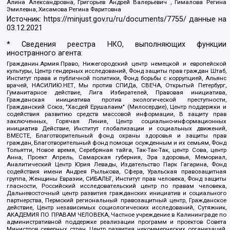
Алина Александровна, Григорьев Андрей Валерьевич , Гималова Регина
Эмилевна, Хисамова Регина Фаритовна
Источник:
https://minjust.gov.ru/ru/documents/7755/
данные на
03.12.2021
* Сведения реестра НКО, выполняющих функции
иностранного агента:
Гражданин.Армия.Право, Нижегородский центр немецкой и европейской
культуры, Центр гендерных исследований, Фонд защиты прав граждан Штаб,
Институт права и публичной политики, Фонд борьбы с коррупцией, Альянс
врачей, НАСИЛИЮ.НЕТ, Мы против СПИДа, СВЕЧА, Открытый Петербург,
Гуманитарное действие, Лига Избирателей, Правовая инициатива,
Гражданская инициатива против экологической преступности,
Гражданский Союз, "Хасдей Ерушалаим" (Милосердие), Центр поддержки и
содействия развитию средств массовой информации, В защиту прав
заключенных, Горячая Линия, Центр социально-информационных
инициатив Действие, Институт глобализации и социальных движений,
ВМЕСТЕ, Благотворительный фонд охраны здоровья и защиты прав
граждан, Благотворительный фонд помощи осужденным и их семьям, Фонд
Тольятти, Новое время, Серебряная тайга, Так-Так-Так, центр Сова, центр
Анна, Проект Апрель, Самарская губерния, Эра здоровья, Мемориал,
Аналитический Центр Юрия Левады, Издательство Парк Гагарина, Фонд
содействия имени Андрея Рылькова, Сфера, Уральская правозащитная
группа, Женщины Евразии, СИБАЛЬТ, Институт прав человека, Фонд защиты
гласности, Российский исследовательский центр по правам человека,
Дальневосточный центр развития гражданских инициатив и социального
партнерства, Пермский региональный правозащитный центр, Гражданское
действие, Центр независимых социологических исследований, Сутяжник,
АКАДЕМИЯ ПО ПРАВАМ ЧЕЛОВЕКА, Частное учреждение в Калининграде по
административной поддержке реализации программ и проектов Совета
Министров северных стран, Центр развития некоммерческих организаций,