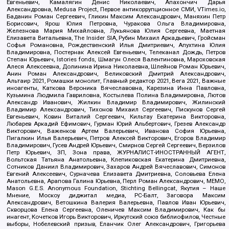
Евгеньевич, Камалягин Денис Николаевич, Апахончич Дарья
Александровна, Medusa Project, Первое антикоррупционное СМИ, VTimes.io,
Баданин Роман Сергеевич, Гликин Максим Александрович, Маняхин Петр
Борисович, Ярош Юлия Петровна, Чуракова Ольга Владимировна,
Железнова Мария Михайловна, Лукьянова Юлия Сергеевна, Маетная
Елизавета Витальевна, The Insider SIA, Рубин Михаил Аркадьевич, Гройсман
Софья Романовна, Рождественский Илья Дмитриевич, Апухтина Юлия
Владимировна, Постернак Алексей Евгеньевич, Телеканал Дождь, Петров
Степан Юрьевич, Istories fonds, Шмагун Олеся Валентиновна, Мароховская
Алеся Алексеевна, Долинина Ирина Николаевна, Шлейнов Роман Юрьевич,
Анин Роман Александрович, Великовский Дмитрий Александрович,
Альтаир 2021, Ромашки монолит, Главный редактор 2021, Вега 2021, Важные
иноагенты, Каткова Вероника Вячеславовна, Карезина Инна Павловна,
Кузьмина Людмила Гавриловна, Костылева Полина Владимировна, Лютов
Александр Иванович, Жилкин Владимир Владимирович, Жилинский
Владимир Александрович, Тихонов Михаил Сергеевич, Пискунов Сергей
Евгеньевич, Ковин Виталий Сергеевич, Кильтау Екатерина Викторовна,
Любарев Аркадий Ефимович, Гурман Юрий Альбертович, Грезев Александр
Викторович, Важенков Артем Валерьевич, Иванова София Юрьевна,
Пигалкин Илья Валерьевич, Петров Алексей Викторович, Егоров Владимир
Владимирович, Гусев Андрей Юрьевич, Смирнов Сергей Сергеевич, Верзилов
Петр Юрьевич, ЗП, Зона права, ЖУРНАЛИСТ-ИНОСТРАННЫЙ АГЕНТ,
Вольтская Татьяна Анатольевна, Клепиковская Екатерина Дмитриевна,
Сотников Даниил Владимирович, Захаров Андрей Вячеславович, Симонов
Евгений Алексеевич, Сурначева Елизавета Дмитриевна, Соловьева Елена
Анатольевна, Арапова Галина Юрьевна, Перл Роман Александрович, МЕМО,
Mason G.E.S. Anonymous Foundation, Stichting Bellingcat, Якутия – Наше
Мнение, Москоу диджитал медиа, РС-Балт, Заговора Максим
Александрович, Ветошкина Валерия Валерьевна, Павлов Иван Юрьевич,
Скворцова Елена Сергеевна, Оленичев Максим Владимирович, Как бы
инагент, Кочетков Игорь Викторович, Иркутский союз библиофилов, Честные
выборы, Нобелевский призыв, Еланчик Олег Александрович, Григорьева