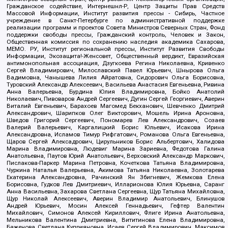
Гражданское содействие, Интернешнл-Р, Центр Защиты Прав Средств
Массовой Информации, Институт развития прессы - Сибирь, Частное
учреждение в Санкт-Петербурге по административной поддержке
реализации программ и проектов Совета Министров Северных Стран, Фонд
поддержки свободы прессы, Гражданский контроль, Человек и Закон,
Общественная комиссия по сохранению наследия академика Сахарова,
МЕМО. РУ, Институт региональной прессы, Институт Развития Свободы
Информации, Экозащита!-Женсовет, Общественный вердикт, Евразийская
антимонопольная ассоциация, Дзугкоева Регина Николаевна, Кривенко
Сергей Владимирович, Милославский Павел Юрьевич, Шнырова Ольга
Вадимовна, Чанышева Лилия Айратовна, Сидорович Ольга Борисовна,
Туровский Александр Алексеевич, Васильева Анастасия Евгеньевна, Ривина
Анна Валерьевна, Бурдина Юлия Владимировна, Бойко Анатолий
Николаевич, Пивоваров Андрей Сергеевич, Дугин Сергей Георгиевич, Аверин
Виталий Евгеньевич, Барахоев Магомед Бекханович, Шевченко Дмитрий
Александрович, Шарипков Олег Викторович, Мошель Ирина Ароновна,
Шведов Григорий Сергеевич, Пономарев Лев Александрович, Созаев
Валерий Валерьевич, Каргалицкий Борис Юльевич, Исакова Ирина
Александровна, Исламов Тимур Рифгатович, Романова Ольга Евгеньевна,
Щаров Сергей Алексадрович, Цирульников Борис Альбертович, Халидова
Марина Владимировна, Людевиг Марина Зариевна, Федотова Галина
Анатольевна, Паутов Юрий Анатольевич, Верховский Александр Маркович,
Пислакова-Паркер Марина Петровна, Кочеткова Татьяна Владимировна,
Чуркина Наталья Валерьевна, Акимова Татьяна Николаевна, Золотарева
Екатерина Александровна, Рачинский Ян Збигневич, Жемкова Елена
Борисовна, Гудков Лев Дмитриевич, Илларионова Юлия Юрьевна, Саранг
Анна Васильевна, Захарова Светлана Сергеевна, Щур Татьяна Михайловна,
Щур Николай Алексеевич, Аверин Владимир Анатольевич, Блинушов
Андрей Юрьевич, Мосин Алексей Геннадьевич, Гефтер Валентин
Михайлович, Симонов Алексей Кириллович, Флиге Ирина Анатольевна,
Мельникова Валентина Дмитриевна, Вититинова Елена Владимировна,
Баженова Светлана Куприяновна, Исаев Сергей Владимирович, Максимов