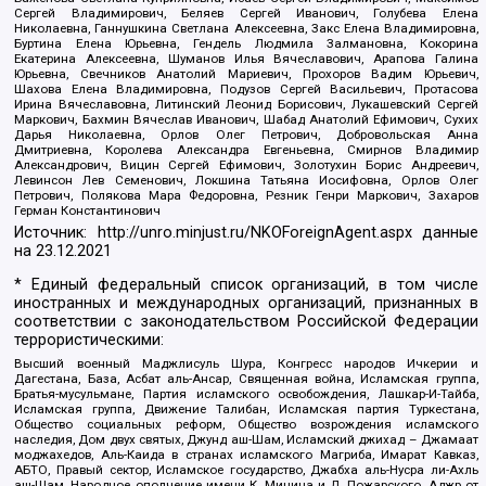
Сергей Владимирович, Беляев Сергей Иванович, Голубева Елена
Николаевна, Ганнушкина Светлана Алексеевна, Закс Елена Владимировна,
Буртина Елена Юрьевна, Гендель Людмила Залмановна, Кокорина
Екатерина Алексеевна, Шуманов Илья Вячеславович, Арапова Галина
Юрьевна, Свечников Анатолий Мариевич, Прохоров Вадим Юрьевич,
Шахова Елена Владимировна, Подузов Сергей Васильевич, Протасова
Ирина Вячеславовна, Литинский Леонид Борисович, Лукашевский Сергей
Маркович, Бахмин Вячеслав Иванович, Шабад Анатолий Ефимович, Сухих
Дарья Николаевна, Орлов Олег Петрович, Добровольская Анна
Дмитриевна, Королева Александра Евгеньевна, Смирнов Владимир
Александрович, Вицин Сергей Ефимович, Золотухин Борис Андреевич,
Левинсон Лев Семенович, Локшина Татьяна Иосифовна, Орлов Олег
Петрович, Полякова Мара Федоровна, Резник Генри Маркович, Захаров
Герман Константинович
Источник:
http://unro.minjust.ru/NKOForeignAgent.aspx
данные
на
23.12.2021
* Единый федеральный список организаций, в том числе
иностранных и международных организаций, признанных в
соответствии с законодательством Российской Федерации
террористическими:
Высший военный Маджлисуль Шура, Конгресс народов Ичкерии и
Дагестана, База, Асбат аль-Ансар, Священная война, Исламская группа,
Братья-мусульмане, Партия исламского освобождения, Лашкар-И-Тайба,
Исламская группа, Движение Талибан, Исламская партия Туркестана,
Общество социальных реформ, Общество возрождения исламского
наследия, Дом двух святых, Джунд аш-Шам, Исламский джихад – Джамаат
моджахедов, Аль-Каида в странах исламского Магриба, Имарат Кавказ,
АБТО, Правый сектор, Исламское государство, Джабха аль-Нусра ли-Ахль
аш-Шам, Народное ополчение имени К. Минина и Д. Пожарского, Аджр от