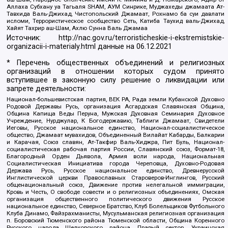
Аллаха Субхану уа Тагьаля SHAM, АУМ Синрике, Муджахеды джамаата Ат-
Тавхида Валь-Джихад, Чистопольский Джамаат, Рохнамо ба суи давлати
исломи, Террористическое сообщество Сеть, Катиба Таухид валь-Джихад,
Хайят Тахрир аш-Шам, Ахлю Сунна Валь Джамаа
Источник:
http://nac.gov.ru/terroristicheskie-i-ekstremistskie-
organizacii-i-materialy.html
данные на
06.12.2021
* Перечень общественных объединений и религиозных
организаций в отношении которых судом принято
вступившее в законную силу решение о ликвидации или
запрете деятельности:
Национал-большевистская партия, ВЕК РА, Рада земли Кубанской Духовно
Родовой Державы Русь, организация Асгардская Славянская Община,
Община Капища Веды Перуна, Мужская Духовная Семинария Духовное
Учреждение, Нурджулар, К Богодержавию, Таблиги Джамаат, Свидетели
Иеговы, Русское национальное единство, Национал-социалистическое
общество, Джамаат мувахидов, Объединенный Вилайат Кабарды, Балкарии
и Карачая, Союз славян, Ат-Такфир Валь-Хиджра, Пит Буль, Национал-
социалистическая рабочая партия России, Славянский союз, Формат-18,
Благородный Орден Дьявола, Армия воли народа, Национальная
Социалистическая Инициатива города Череповца, Духовно-Родовая
Держава Русь, Русское национальное единство, Древнерусской
Инглистической церкви Православных Староверов-Инглингов, Русский
общенациональный союз, Движение против нелегальной иммиграции,
Кровь и Честь, О свободе совести и о религиозных объединениях, Омская
организация общественного политического движения Русское
национальное единство, Северное Братство, Клуб Болельщиков Футбольного
Клуба Динамо, Файзрахманисты, Мусульманская религиозная организация
п. Боровский Тюменского района Тюменской области, Община Коренного
Русского народа Щелковского района, Правый сектор, Украинская