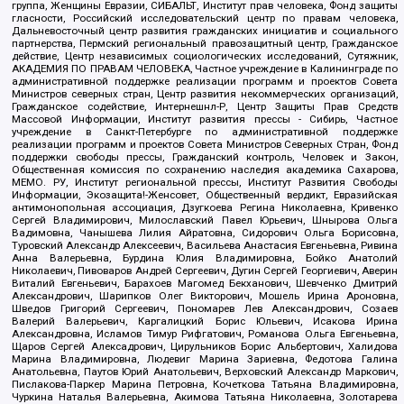
группа, Женщины Евразии, СИБАЛЬТ, Институт прав человека, Фонд защиты
гласности, Российский исследовательский центр по правам человека,
Дальневосточный центр развития гражданских инициатив и социального
партнерства, Пермский региональный правозащитный центр, Гражданское
действие, Центр независимых социологических исследований, Сутяжник,
АКАДЕМИЯ ПО ПРАВАМ ЧЕЛОВЕКА, Частное учреждение в Калининграде по
административной поддержке реализации программ и проектов Совета
Министров северных стран, Центр развития некоммерческих организаций,
Гражданское содействие, Интернешнл-Р, Центр Защиты Прав Средств
Массовой Информации, Институт развития прессы - Сибирь, Частное
учреждение в Санкт-Петербурге по административной поддержке
реализации программ и проектов Совета Министров Северных Стран, Фонд
поддержки свободы прессы, Гражданский контроль, Человек и Закон,
Общественная комиссия по сохранению наследия академика Сахарова,
МЕМО. РУ, Институт региональной прессы, Институт Развития Свободы
Информации, Экозащита!-Женсовет, Общественный вердикт, Евразийская
антимонопольная ассоциация, Дзугкоева Регина Николаевна, Кривенко
Сергей Владимирович, Милославский Павел Юрьевич, Шнырова Ольга
Вадимовна, Чанышева Лилия Айратовна, Сидорович Ольга Борисовна,
Туровский Александр Алексеевич, Васильева Анастасия Евгеньевна, Ривина
Анна Валерьевна, Бурдина Юлия Владимировна, Бойко Анатолий
Николаевич, Пивоваров Андрей Сергеевич, Дугин Сергей Георгиевич, Аверин
Виталий Евгеньевич, Барахоев Магомед Бекханович, Шевченко Дмитрий
Александрович, Шарипков Олег Викторович, Мошель Ирина Ароновна,
Шведов Григорий Сергеевич, Пономарев Лев Александрович, Созаев
Валерий Валерьевич, Каргалицкий Борис Юльевич, Исакова Ирина
Александровна, Исламов Тимур Рифгатович, Романова Ольга Евгеньевна,
Щаров Сергей Алексадрович, Цирульников Борис Альбертович, Халидова
Марина Владимировна, Людевиг Марина Зариевна, Федотова Галина
Анатольевна, Паутов Юрий Анатольевич, Верховский Александр Маркович,
Пислакова-Паркер Марина Петровна, Кочеткова Татьяна Владимировна,
Чуркина Наталья Валерьевна, Акимова Татьяна Николаевна, Золотарева