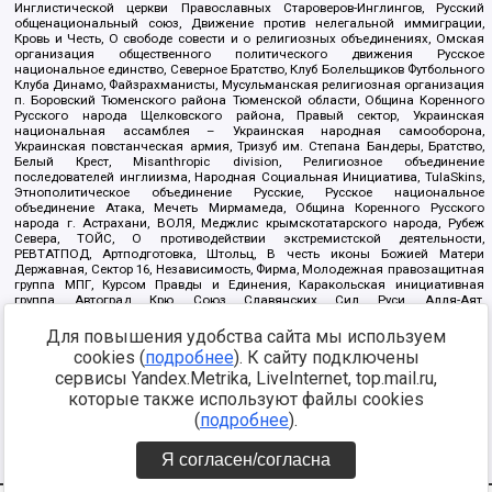
Инглистической церкви Православных Староверов-Инглингов, Русский
общенациональный союз, Движение против нелегальной иммиграции,
Кровь и Честь, О свободе совести и о религиозных объединениях, Омская
организация общественного политического движения Русское
национальное единство, Северное Братство, Клуб Болельщиков Футбольного
Клуба Динамо, Файзрахманисты, Мусульманская религиозная организация
п. Боровский Тюменского района Тюменской области, Община Коренного
Русского народа Щелковского района, Правый сектор, Украинская
национальная ассамблея – Украинская народная самооборона,
Украинская повстанческая армия, Тризуб им. Степана Бандеры, Братство,
Белый Крест, Misanthropic division, Религиозное объединение
последователей инглиизма, Народная Социальная Инициатива, TulaSkins,
Этнополитическое объединение Русские, Русское национальное
объединение Атака, Мечеть Мирмамеда, Община Коренного Русского
народа г. Астрахани, ВОЛЯ, Меджлис крымскотатарского народа, Рубеж
Севера, ТОЙС, О противодействии экстремистской деятельности,
РЕВТАТПОД, Артподготовка, Штольц, В честь иконы Божией Матери
Державная, Сектор 16, Независимость, Фирма, Молодежная правозащитная
группа МПГ, Курсом Правды и Единения, Каракольская инициативная
группа, Автоград Крю, Союз Славянских Сил Руси, Алля-Аят,
Благотворительный пансионат Ак Умут, Русская республика Русь,
Арестантское уголовное единство, Башкорт, Нация и свобода, W.H.С., Фалунь
Для повышения удобства сайта мы используем
Дафа, Иртыш Ultras, Русский Патриотический клуб-Новокузнецк/РПК,
cookies (
подробнее
). К сайту подключены
Сибирский державный союз, Фонд борьбы с коррупцией, Фонд защиты прав
сервисы Yandex.Metrika, LiveInternet, top.mail.ru,
граждан, Штабы Навального, Совет граждан СССР Прикубанского округа г.
Краснодара
которые также используют файлы cookies
Источник:
https://minjust.gov.ru/ru/documents/7822/
данные на
(
подробнее
).
08.12.2021
Я согласен/согласна