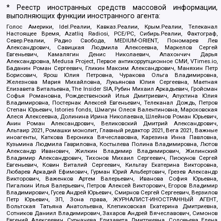
* Реестр иностранных средств массовой информации,
выполняющих функции иностранного агента:
Голос Америки, Idel.Реалии, Кавказ.Реалии, Крым.Реалии, Телеканал
Настоящее Время, Azatliq Radiosi, PCE/PC, Сибирь.Реалии, Фактограф,
Север.Реалии, Радио Свобода, MEDIUM-ORIENT, Пономарев Лев
Александрович, Савицкая Людмила Алексеевна, Маркелов Сергей
Евгеньевич, Камалягин Денис Николаевич, Апахончич Дарья
Александровна, Medusa Project, Первое антикоррупционное СМИ, VTimes.io,
Баданин Роман Сергеевич, Гликин Максим Александрович, Маняхин Петр
Борисович, Ярош Юлия Петровна, Чуракова Ольга Владимировна,
Железнова Мария Михайловна, Лукьянова Юлия Сергеевна, Маетная
Елизавета Витальевна, The Insider SIA, Рубин Михаил Аркадьевич, Гройсман
Софья Романовна, Рождественский Илья Дмитриевич, Апухтина Юлия
Владимировна, Постернак Алексей Евгеньевич, Телеканал Дождь, Петров
Степан Юрьевич, Istories fonds, Шмагун Олеся Валентиновна, Мароховская
Алеся Алексеевна, Долинина Ирина Николаевна, Шлейнов Роман Юрьевич,
Анин Роман Александрович, Великовский Дмитрий Александрович,
Альтаир 2021, Ромашки монолит, Главный редактор 2021, Вега 2021, Важные
иноагенты, Каткова Вероника Вячеславовна, Карезина Инна Павловна,
Кузьмина Людмила Гавриловна, Костылева Полина Владимировна, Лютов
Александр Иванович, Жилкин Владимир Владимирович, Жилинский
Владимир Александрович, Тихонов Михаил Сергеевич, Пискунов Сергей
Евгеньевич, Ковин Виталий Сергеевич, Кильтау Екатерина Викторовна,
Любарев Аркадий Ефимович, Гурман Юрий Альбертович, Грезев Александр
Викторович, Важенков Артем Валерьевич, Иванова София Юрьевна,
Пигалкин Илья Валерьевич, Петров Алексей Викторович, Егоров Владимир
Владимирович, Гусев Андрей Юрьевич, Смирнов Сергей Сергеевич, Верзилов
Петр Юрьевич, ЗП, Зона права, ЖУРНАЛИСТ-ИНОСТРАННЫЙ АГЕНТ,
Вольтская Татьяна Анатольевна, Клепиковская Екатерина Дмитриевна,
Сотников Даниил Владимирович, Захаров Андрей Вячеславович, Симонов
Евгений Алексеевич, Сурначева Елизавета Дмитриевна, Соловьева Елена