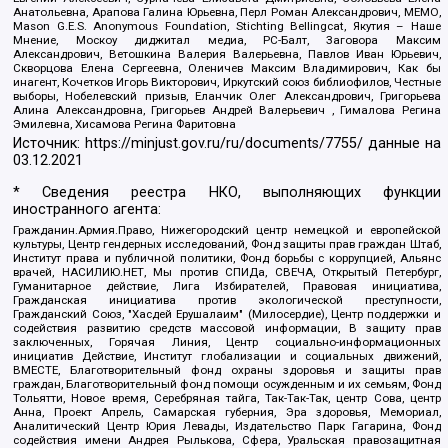
Анатольевна, Арапова Галина Юрьевна, Перл Роман Александрович, МЕМО,
Mason G.E.S. Anonymous Foundation, Stichting Bellingcat, Якутия – Наше
Мнение, Москоу диджитал медиа, РС-Балт, Заговора Максим
Александрович, Ветошкина Валерия Валерьевна, Павлов Иван Юрьевич,
Скворцова Елена Сергеевна, Оленичев Максим Владимирович, Как бы
инагент, Кочетков Игорь Викторович, Иркутский союз библиофилов, Честные
выборы, Нобелевский призыв, Еланчик Олег Александрович, Григорьева
Алина Александровна, Григорьев Андрей Валерьевич , Гималова Регина
Эмилевна, Хисамова Регина Фаритовна
Источник:
https://minjust.gov.ru/ru/documents/7755/
данные на
03.12.2021
* Сведения реестра НКО, выполняющих функции
иностранного агента:
Гражданин.Армия.Право, Нижегородский центр немецкой и европейской
культуры, Центр гендерных исследований, Фонд защиты прав граждан Штаб,
Институт права и публичной политики, Фонд борьбы с коррупцией, Альянс
врачей, НАСИЛИЮ.НЕТ, Мы против СПИДа, СВЕЧА, Открытый Петербург,
Гуманитарное действие, Лига Избирателей, Правовая инициатива,
Гражданская инициатива против экологической преступности,
Гражданский Союз, "Хасдей Ерушалаим" (Милосердие), Центр поддержки и
содействия развитию средств массовой информации, В защиту прав
заключенных, Горячая Линия, Центр социально-информационных
инициатив Действие, Институт глобализации и социальных движений,
ВМЕСТЕ, Благотворительный фонд охраны здоровья и защиты прав
граждан, Благотворительный фонд помощи осужденным и их семьям, Фонд
Тольятти, Новое время, Серебряная тайга, Так-Так-Так, центр Сова, центр
Анна, Проект Апрель, Самарская губерния, Эра здоровья, Мемориал,
Аналитический Центр Юрия Левады, Издательство Парк Гагарина, Фонд
содействия имени Андрея Рылькова, Сфера, Уральская правозащитная