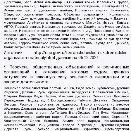
Дагестана, База, Асбат аль-Ансар, Священная война, Исламская группа,
Братья-мусульмане, Партия исламского освобождения, Лашкар-И-Тайба,
Исламская группа, Движение Талибан, Исламская партия Туркестана,
Общество социальных реформ, Общество возрождения исламского
наследия, Дом двух святых, Джунд аш-Шам, Исламский джихад – Джамаат
моджахедов, Аль-Каида в странах исламского Магриба, Имарат Кавказ,
АБТО, Правый сектор, Исламское государство, Джабха аль-Нусра ли-Ахль
аш-Шам, Народное ополчение имени К. Минина и Д. Пожарского, Аджр от
Аллаха Субхану уа Тагьаля SHAM, АУМ Синрике, Муджахеды джамаата Ат-
Тавхида Валь-Джихад, Чистопольский Джамаат, Рохнамо ба суи давлати
исломи, Террористическое сообщество Сеть, Катиба Таухид валь-Джихад,
Хайят Тахрир аш-Шам, Ахлю Сунна Валь Джамаа
Источник:
http://nac.gov.ru/terroristicheskie-i-ekstremistskie-
organizacii-i-materialy.html
данные на
06.12.2021
* Перечень общественных объединений и религиозных
организаций в отношении которых судом принято
вступившее в законную силу решение о ликвидации или
запрете деятельности:
Национал-большевистская партия, ВЕК РА, Рада земли Кубанской Духовно
Родовой Державы Русь, организация Асгардская Славянская Община,
Община Капища Веды Перуна, Мужская Духовная Семинария Духовное
Учреждение, Нурджулар, К Богодержавию, Таблиги Джамаат, Свидетели
Иеговы, Русское национальное единство, Национал-социалистическое
общество, Джамаат мувахидов, Объединенный Вилайат Кабарды, Балкарии
и Карачая, Союз славян, Ат-Такфир Валь-Хиджра, Пит Буль, Национал-
социалистическая рабочая партия России, Славянский союз, Формат-18,
Благородный Орден Дьявола, Армия воли народа, Национальная
Социалистическая Инициатива города Череповца, Духовно-Родовая
Держава Русь, Русское национальное единство, Древнерусской