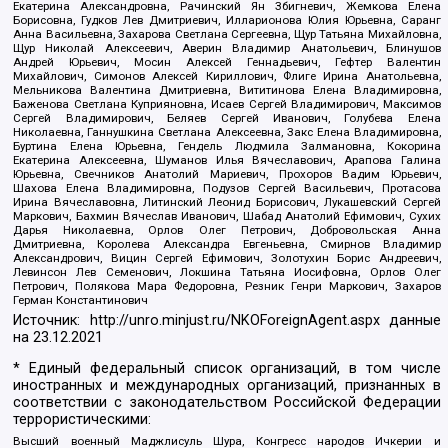
Екатерина Александровна, Рачинский Ян Збигневич, Жемкова Елена
Борисовна, Гудков Лев Дмитриевич, Илларионова Юлия Юрьевна, Саранг
Анна Васильевна, Захарова Светлана Сергеевна, Щур Татьяна Михайловна,
Щур Николай Алексеевич, Аверин Владимир Анатольевич, Блинушов
Андрей Юрьевич, Мосин Алексей Геннадьевич, Гефтер Валентин
Михайлович, Симонов Алексей Кириллович, Флиге Ирина Анатольевна,
Мельникова Валентина Дмитриевна, Вититинова Елена Владимировна,
Баженова Светлана Куприяновна, Исаев Сергей Владимирович, Максимов
Сергей Владимирович, Беляев Сергей Иванович, Голубева Елена
Николаевна, Ганнушкина Светлана Алексеевна, Закс Елена Владимировна,
Буртина Елена Юрьевна, Гендель Людмила Залмановна, Кокорина
Екатерина Алексеевна, Шуманов Илья Вячеславович, Арапова Галина
Юрьевна, Свечников Анатолий Мариевич, Прохоров Вадим Юрьевич,
Шахова Елена Владимировна, Подузов Сергей Васильевич, Протасова
Ирина Вячеславовна, Литинский Леонид Борисович, Лукашевский Сергей
Маркович, Бахмин Вячеслав Иванович, Шабад Анатолий Ефимович, Сухих
Дарья Николаевна, Орлов Олег Петрович, Добровольская Анна
Дмитриевна, Королева Александра Евгеньевна, Смирнов Владимир
Александрович, Вицин Сергей Ефимович, Золотухин Борис Андреевич,
Левинсон Лев Семенович, Локшина Татьяна Иосифовна, Орлов Олег
Петрович, Полякова Мара Федоровна, Резник Генри Маркович, Захаров
Герман Константинович
Источник:
http://unro.minjust.ru/NKOForeignAgent.aspx
данные
на
23.12.2021
* Единый федеральный список организаций, в том числе
иностранных и международных организаций, признанных в
соответствии с законодательством Российской Федерации
террористическими:
Высший военный Маджлисуль Шура, Конгресс народов Ичкерии и