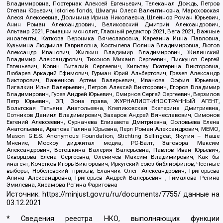
Владимировна, Постернак Алексей Евгеньевич, Телеканал Дождь, Петров
Степан Юрьевич, Istories fonds, Шмагун Олеся Валентиновна, Мароховская
Алеся Алексеевна, Долинина Ирина Николаевна, Шлейнов Роман Юрьевич,
Анин Роман Александрович, Великовский Дмитрий Александрович,
Альтаир 2021, Ромашки монолит, Главный редактор 2021, Вега 2021, Важные
иноагенты, Каткова Вероника Вячеславовна, Карезина Инна Павловна,
Кузьмина Людмила Гавриловна, Костылева Полина Владимировна, Лютов
Александр Иванович, Жилкин Владимир Владимирович, Жилинский
Владимир Александрович, Тихонов Михаил Сергеевич, Пискунов Сергей
Евгеньевич, Ковин Виталий Сергеевич, Кильтау Екатерина Викторовна,
Любарев Аркадий Ефимович, Гурман Юрий Альбертович, Грезев Александр
Викторович, Важенков Артем Валерьевич, Иванова София Юрьевна,
Пигалкин Илья Валерьевич, Петров Алексей Викторович, Егоров Владимир
Владимирович, Гусев Андрей Юрьевич, Смирнов Сергей Сергеевич, Верзилов
Петр Юрьевич, ЗП, Зона права, ЖУРНАЛИСТ-ИНОСТРАННЫЙ АГЕНТ,
Вольтская Татьяна Анатольевна, Клепиковская Екатерина Дмитриевна,
Сотников Даниил Владимирович, Захаров Андрей Вячеславович, Симонов
Евгений Алексеевич, Сурначева Елизавета Дмитриевна, Соловьева Елена
Анатольевна, Арапова Галина Юрьевна, Перл Роман Александрович, МЕМО,
Mason G.E.S. Anonymous Foundation, Stichting Bellingcat, Якутия – Наше
Мнение, Москоу диджитал медиа, РС-Балт, Заговора Максим
Александрович, Ветошкина Валерия Валерьевна, Павлов Иван Юрьевич,
Скворцова Елена Сергеевна, Оленичев Максим Владимирович, Как бы
инагент, Кочетков Игорь Викторович, Иркутский союз библиофилов, Честные
выборы, Нобелевский призыв, Еланчик Олег Александрович, Григорьева
Алина Александровна, Григорьев Андрей Валерьевич , Гималова Регина
Эмилевна, Хисамова Регина Фаритовна
Источник:
https://minjust.gov.ru/ru/documents/7755/
данные на
03.12.2021
* Сведения реестра НКО, выполняющих функции