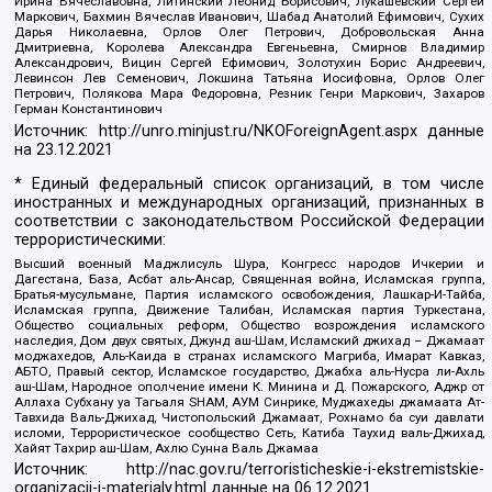
Ирина Вячеславовна, Литинский Леонид Борисович, Лукашевский Сергей
Маркович, Бахмин Вячеслав Иванович, Шабад Анатолий Ефимович, Сухих
Дарья Николаевна, Орлов Олег Петрович, Добровольская Анна
Дмитриевна, Королева Александра Евгеньевна, Смирнов Владимир
Александрович, Вицин Сергей Ефимович, Золотухин Борис Андреевич,
Левинсон Лев Семенович, Локшина Татьяна Иосифовна, Орлов Олег
Петрович, Полякова Мара Федоровна, Резник Генри Маркович, Захаров
Герман Константинович
Источник:
http://unro.minjust.ru/NKOForeignAgent.aspx
данные
на
23.12.2021
* Единый федеральный список организаций, в том числе
иностранных и международных организаций, признанных в
соответствии с законодательством Российской Федерации
террористическими:
Высший военный Маджлисуль Шура, Конгресс народов Ичкерии и
Дагестана, База, Асбат аль-Ансар, Священная война, Исламская группа,
Братья-мусульмане, Партия исламского освобождения, Лашкар-И-Тайба,
Исламская группа, Движение Талибан, Исламская партия Туркестана,
Общество социальных реформ, Общество возрождения исламского
наследия, Дом двух святых, Джунд аш-Шам, Исламский джихад – Джамаат
моджахедов, Аль-Каида в странах исламского Магриба, Имарат Кавказ,
АБТО, Правый сектор, Исламское государство, Джабха аль-Нусра ли-Ахль
аш-Шам, Народное ополчение имени К. Минина и Д. Пожарского, Аджр от
Аллаха Субхану уа Тагьаля SHAM, АУМ Синрике, Муджахеды джамаата Ат-
Тавхида Валь-Джихад, Чистопольский Джамаат, Рохнамо ба суи давлати
исломи, Террористическое сообщество Сеть, Катиба Таухид валь-Джихад,
Хайят Тахрир аш-Шам, Ахлю Сунна Валь Джамаа
Источник:
http://nac.gov.ru/terroristicheskie-i-ekstremistskie-
organizacii-i-materialy.html
данные на
06.12.2021