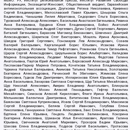
МЕМО. РУ, Институт региональной прессы, Институт Развития Свободы
Информации, Экозащита!-Женсовет, Общественный вердикт, Евразийская
антимонопольная ассоциация, Дзугкоева Регина Николаевна, Кривенко
Сергей Владимирович, Милославский Павел Юрьевич, Шнырова Ольга
Вадимовна, Чанышева Лилия Айратовна, Сидорович Ольга Борисовна,
Туровский Александр Алексеевич, Васильева Анастасия Евгеньевна, Ривина
Анна Валерьевна, Бурдина Юлия Владимировна, Бойко Анатолий
Николаевич, Пивоваров Андрей Сергеевич, Дугин Сергей Георгиевич, Аверин
Виталий Евгеньевич, Барахоев Магомед Бекханович, Шевченко Дмитрий
Александрович, Шарипков Олег Викторович, Мошель Ирина Ароновна,
Шведов Григорий Сергеевич, Пономарев Лев Александрович, Созаев
Валерий Валерьевич, Каргалицкий Борис Юльевич, Исакова Ирина
Александровна, Исламов Тимур Рифгатович, Романова Ольга Евгеньевна,
Щаров Сергей Алексадрович, Цирульников Борис Альбертович, Халидова
Марина Владимировна, Людевиг Марина Зариевна, Федотова Галина
Анатольевна, Паутов Юрий Анатольевич, Верховский Александр Маркович,
Пислакова-Паркер Марина Петровна, Кочеткова Татьяна Владимировна,
Чуркина Наталья Валерьевна, Акимова Татьяна Николаевна, Золотарева
Екатерина Александровна, Рачинский Ян Збигневич, Жемкова Елена
Борисовна, Гудков Лев Дмитриевич, Илларионова Юлия Юрьевна, Саранг
Анна Васильевна, Захарова Светлана Сергеевна, Щур Татьяна Михайловна,
Щур Николай Алексеевич, Аверин Владимир Анатольевич, Блинушов
Андрей Юрьевич, Мосин Алексей Геннадьевич, Гефтер Валентин
Михайлович, Симонов Алексей Кириллович, Флиге Ирина Анатольевна,
Мельникова Валентина Дмитриевна, Вититинова Елена Владимировна,
Баженова Светлана Куприяновна, Исаев Сергей Владимирович, Максимов
Сергей Владимирович, Беляев Сергей Иванович, Голубева Елена
Николаевна, Ганнушкина Светлана Алексеевна, Закс Елена Владимировна,
Буртина Елена Юрьевна, Гендель Людмила Залмановна, Кокорина
Екатерина Алексеевна, Шуманов Илья Вячеславович, Арапова Галина
Юрьевна, Свечников Анатолий Мариевич, Прохоров Вадим Юрьевич,
Шахова Елена Владимировна, Подузов Сергей Васильевич, Протасова