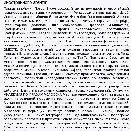
иностранного агента:
Гражданин.Армия.Право, Нижегородский центр немецкой и европейской
культуры, Центр гендерных исследований, Фонд защиты прав граждан Штаб,
Институт права и публичной политики, Фонд борьбы с коррупцией, Альянс
врачей, НАСИЛИЮ.НЕТ, Мы против СПИДа, СВЕЧА, Открытый Петербург,
Гуманитарное действие, Лига Избирателей, Правовая инициатива,
Гражданская инициатива против экологической преступности,
Гражданский Союз, "Хасдей Ерушалаим" (Милосердие), Центр поддержки и
содействия развитию средств массовой информации, В защиту прав
заключенных, Горячая Линия, Центр социально-информационных
инициатив Действие, Институт глобализации и социальных движений,
ВМЕСТЕ, Благотворительный фонд охраны здоровья и защиты прав
граждан, Благотворительный фонд помощи осужденным и их семьям, Фонд
Тольятти, Новое время, Серебряная тайга, Так-Так-Так, центр Сова, центр
Анна, Проект Апрель, Самарская губерния, Эра здоровья, Мемориал,
Аналитический Центр Юрия Левады, Издательство Парк Гагарина, Фонд
содействия имени Андрея Рылькова, Сфера, Уральская правозащитная
группа, Женщины Евразии, СИБАЛЬТ, Институт прав человека, Фонд защиты
гласности, Российский исследовательский центр по правам человека,
Дальневосточный центр развития гражданских инициатив и социального
партнерства, Пермский региональный правозащитный центр, Гражданское
действие, Центр независимых социологических исследований, Сутяжник,
АКАДЕМИЯ ПО ПРАВАМ ЧЕЛОВЕКА, Частное учреждение в Калининграде по
административной поддержке реализации программ и проектов Совета
Министров северных стран, Центр развития некоммерческих организаций,
Гражданское содействие, Интернешнл-Р, Центр Защиты Прав Средств
Массовой Информации, Институт развития прессы - Сибирь, Частное
учреждение в Санкт-Петербурге по административной поддержке
реализации программ и проектов Совета Министров Северных Стран, Фонд
поддержки свободы прессы, Гражданский контроль, Человек и Закон,
Общественная комиссия по сохранению наследия академика Сахарова,