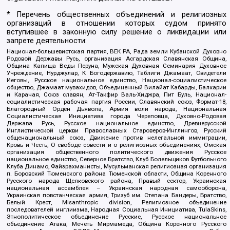
* Перечень общественных объединений и религиозных
организаций в отношении которых судом принято
вступившее в законную силу решение о ликвидации или
запрете деятельности:
Национал-большевистская партия, ВЕК РА, Рада земли Кубанской Духовно
Родовой Державы Русь, организация Асгардская Славянская Община,
Община Капища Веды Перуна, Мужская Духовная Семинария Духовное
Учреждение, Нурджулар, К Богодержавию, Таблиги Джамаат, Свидетели
Иеговы, Русское национальное единство, Национал-социалистическое
общество, Джамаат мувахидов, Объединенный Вилайат Кабарды, Балкарии
и Карачая, Союз славян, Ат-Такфир Валь-Хиджра, Пит Буль, Национал-
социалистическая рабочая партия России, Славянский союз, Формат-18,
Благородный Орден Дьявола, Армия воли народа, Национальная
Социалистическая Инициатива города Череповца, Духовно-Родовая
Держава Русь, Русское национальное единство, Древнерусской
Инглистической церкви Православных Староверов-Инглингов, Русский
общенациональный союз, Движение против нелегальной иммиграции,
Кровь и Честь, О свободе совести и о религиозных объединениях, Омская
организация общественного политического движения Русское
национальное единство, Северное Братство, Клуб Болельщиков Футбольного
Клуба Динамо, Файзрахманисты, Мусульманская религиозная организация
п. Боровский Тюменского района Тюменской области, Община Коренного
Русского народа Щелковского района, Правый сектор, Украинская
национальная ассамблея – Украинская народная самооборона,
Украинская повстанческая армия, Тризуб им. Степана Бандеры, Братство,
Белый Крест, Misanthropic division, Религиозное объединение
последователей инглиизма, Народная Социальная Инициатива, TulaSkins,
Этнополитическое объединение Русские, Русское национальное
объединение Атака, Мечеть Мирмамеда, Община Коренного Русского