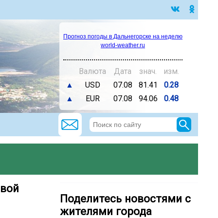
Прогноз погоды в Дальнегорске на неделю
world-weather.ru
Валюта
Дата
знач.
изм.
▲
USD
07.08
81.41
0.28
▲
EUR
07.08
94.06
0.48
овой
Поделитесь новостями с
жителями города