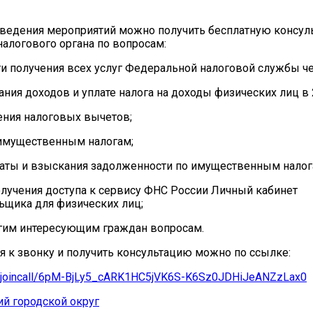
оведения мероприятий можно получить бесплатную консу
налогового органа по вопросам:
и получения всех услуг Федеральной налоговой службы ч
ания доходов и уплате налога на доходы физических лиц в 
ения налоговых вычетов;
 имущественным налогам;
латы и взыскания задолженности по имущественным нало
олучения доступа к сервису ФНС России Личный кабинет
ьщика для физических лиц;
угим интересующим граждан вопросам.
 к звонку и получить консультацию можно по ссылке:
ru/joincall/6pM-BjLy5_cARK1HC5jVK6S-K6Sz0JDHiJeANZzLax0
й городской округ