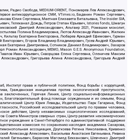
.Реалии, Радио Свобода, MEDIUM-ORIENT, Пономарев Лев Александрович,
ервое антикоррупционное СМИ, VTimes.io, Баданин Роман Сергеевич,
ова Юлия Сергеевна, Маетная Елизавета Витальевна, The Insider SIA,
ич, Телеканал Дождь, Петров Степан Юрьевич, Istories fonds, Шмагун
иковский Дмитрий Александрович, Альтаир 2021, Ромашки монолит,
, Костылева Полина Владимировна, Лютов Александр Иванович, Жилкин
, Кильтау Екатерина Викторовна, Любарев Аркадий Ефимович, Гурман
й Викторович, Егоров Владимир Владимирович, Гусев Андрей Юрьевич,
ская Екатерина Дмитриевна, Сотников Даниил Владимирович, Захаров
ерл Роман Александрович, МЕМО, Mason G.E.S. Anonymous Foundation,
, Павлов Иван Юрьевич, Скворцова Елена Сергеевна, Оленичев Максим
 Александрович, Григорьева Алина Александровна, Григорьев Андрей
б, Институт права и публичной политики, Фонд борьбы с коррупцией,
ива, Гражданская инициатива против экологической преступности,
рав заключенных, Горячая Линия, Центр социально-информационных
дан, Благотворительный фонд помощи осужденным и их семьям, Фонд
 Аналитический Центр Юрия Левады, Издательство Парк Гагарина, Фонд
гласности, Российский исследовательский центр по правам человека,
ское действие, Центр независимых социологических исследований,
в Совета Министров северных стран, Центр развития некоммерческих
стное учреждение в Санкт-Петербурге по административной поддержке
Общественная комиссия по сохранению наследия академика Сахарова,
нтимонопольная ассоциация, Дзугкоева Регина Николаевна, Кривенко
кий Александр Алексеевич, Васильева Анастасия Евгеньевна, Ривина
италий Евгеньевич, Барахоев Магомед Бекханович, Шевченко Дмитрий