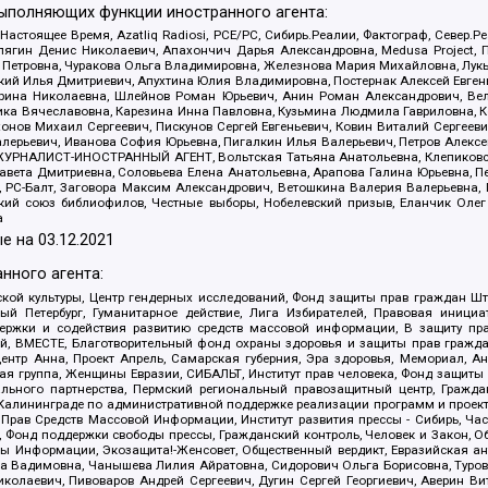
выполняющих функции иностранного агента:
 Настоящее Время, Azatliq Radiosi, PCE/PC, Сибирь.Реалии, Фактограф, Север
ягин Денис Николаевич, Апахончич Дарья Александровна, Medusa Project, П
етровна, Чуракова Ольга Владимировна, Железнова Мария Михайловна, Лукьян
й Илья Дмитриевич, Апухтина Юлия Владимировна, Постернак Алексей Евгеньев
рина Николаевна, Шлейнов Роман Юрьевич, Анин Роман Александрович, Вел
оника Вячеславовна, Карезина Инна Павловна, Кузьмина Людмила Гавриловна
ов Михаил Сергеевич, Пискунов Сергей Евгеньевич, Ковин Виталий Сергеевич
алерьевич, Иванова София Юрьевна, Пигалкин Илья Валерьевич, Петров Алексе
а, ЖУРНАЛИСТ-ИНОСТРАННЫЙ АГЕНТ, Вольтская Татьяна Анатольевна, Клепиков
авета Дмитриевна, Соловьева Елена Анатольевна, Арапова Галина Юрьевна, П
иа, РС-Балт, Заговора Максим Александрович, Ветошкина Валерия Валерьевна
ский союз библиофилов, Честные выборы, Нобелевский призыв, Еланчик Олег
а
е на
03.12.2021
нного агента:
ой культуры, Центр гендерных исследований, Фонд защиты прав граждан Шта
 Петербург, Гуманитарное действие, Лига Избирателей, Правовая инициат
держки и содействия развитию средств массовой информации, В защиту п
ий, ВМЕСТЕ, Благотворительный фонд охраны здоровья и защиты прав граж
, центр Анна, Проект Апрель, Самарская губерния, Эра здоровья, Мемориал,
я группа, Женщины Евразии, СИБАЛЬТ, Институт прав человека, Фонд защиты 
льного партнерства, Пермский региональный правозащитный центр, Граждан
лининграде по административной поддержке реализации программ и проекто
 Прав Средств Массовой Информации, Институт развития прессы - Сибирь, Ча
, Фонд поддержки свободы прессы, Гражданский контроль, Человек и Закон, 
оды Информации, Экозащита!-Женсовет, Общественный вердикт, Евразийская а
 Вадимовна, Чанышева Лилия Айратовна, Сидорович Ольга Борисовна, Туровс
олаевич, Пивоваров Андрей Сергеевич, Дугин Сергей Георгиевич, Аверин В