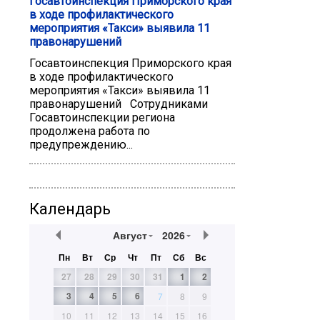
Госавтоинспекция Приморского края
в ходе профилактического
мероприятия «Такси» выявила 11
правонарушений
Госавтоинспекция Приморского края
в ходе профилактического
мероприятия «Такси» выявила 11
правонарушений Сотрудниками
Госавтоинспекции региона
продолжена работа по
предупреждению...
Календарь
Август
2026
Пн
Вт
Ср
Чт
Пт
Сб
Вс
27
28
29
30
31
1
2
3
4
5
6
7
8
9
10
11
12
13
14
15
16