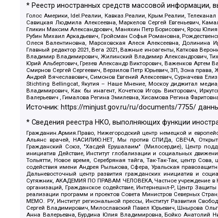
* Реестр иностранных средств массовой информации, 
Голос Америки, Idel.Реалии, Кавказ.Реалии, Крым.Реалии, Телеканал
Савицкая Людмила Алексеевна, Маркелов Сергей Евгеньевич, Камал
Гликин Максим Александрович, Маняхин Петр Борисович, Ярош Юлия П
Рубин Михаил Аркадьевич, Гройсман Софья Романовна, Рождественски
Олеся Валентиновна, Мароховская Алеся Алексеевна, Долинина И
Главный редактор 2021, Вега 2021, Важные иноагенты, Каткова Вер
Владимир Владимирович, Жилинский Владимир Александрович, Тихон
Юрий Альбертович, Грезев Александр Викторович, Важенков Артем В
Смирнов Сергей Сергеевич, Верзилов Петр Юрьевич, ЗП, Зона прав
Андрей Вячеславович, Симонов Евгений Алексеевич, Сурначева Елиз
Stichting Bellingcat, Якутия – Наше Мнение, Москоу диджитал мед
Владимирович, Как бы инагент, Кочетков Игорь Викторович, Иркут
Валерьевич , Гималова Регина Эмилевна, Хисамова Регина Фаритовн
Источник:
https://minjust.gov.ru/ru/documents/7755/
данны
* Сведения реестра НКО, выполняющих функции иностра
Гражданин.Армия.Право, Нижегородский центр немецкой и европейск
Альянс врачей, НАСИЛИЮ.НЕТ, Мы против СПИДа, СВЕЧА, Открытый
Гражданский Союз, "Хасдей Ерушалаим" (Милосердие), Центр под
инициатив Действие, Институт глобализации и социальных движен
Тольятти, Новое время, Серебряная тайга, Так-Так-Так, центр Сова
содействия имени Андрея Рылькова, Сфера, Уральская правозащитна
Дальневосточный центр развития гражданских инициатив и социа
Сутяжник, АКАДЕМИЯ ПО ПРАВАМ ЧЕЛОВЕКА, Частное учреждение в Ка
организаций, Гражданское содействие, Интернешнл-Р, Центр Защиты
реализации программ и проектов Совета Министров Северных Стран
МЕМО. РУ, Институт региональной прессы, Институт Развития Своб
Сергей Владимирович, Милославский Павел Юрьевич, Шнырова Ольга
Анна Валерьевна, Бурдина Юлия Владимировна, Бойко Анатолий Ник