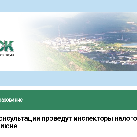
разование
онсультации проведут инспекторы налог
 июне