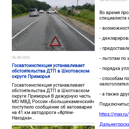
Во время пр
специалиста 
- возможност
- деклариров
- предоставл
06.08.2026
- льготам по
️Госавтоинспекция устанавливает
- порядка уп
обстоятельства ДТП в Шкотовском
округе Приморья
- способам п
налогоплател
️Госавтоинспекция устанавливает
обстоятельства ДТП в Шкотовском
- а также др
округе Приморья В дежурную часть
МО МВД России «Большекаменский»
Подключиться
поступило сообщение об автоаварии
на 41 км автодороги «Артём-
https://max.
Находка»...
Дальнегорски