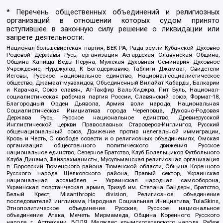
* Перечень общественных объединений и религиозных
организаций в отношении которых судом принято
вступившее в законную силу решение о ликвидации или
запрете деятельности:
Национал-большевистская партия, ВЕК РА, Рада земли Кубанской Духовно
Родовой Державы Русь, организация Асгардская Славянская Община,
Община Капища Веды Перуна, Мужская Духовная Семинария Духовное
Учреждение, Нурджулар, К Богодержавию, Таблиги Джамаат, Свидетели
Иеговы, Русское национальное единство, Национал-социалистическое
общество, Джамаат мувахидов, Объединенный Вилайат Кабарды, Балкарии
и Карачая, Союз славян, Ат-Такфир Валь-Хиджра, Пит Буль, Национал-
социалистическая рабочая партия России, Славянский союз, Формат-18,
Благородный Орден Дьявола, Армия воли народа, Национальная
Социалистическая Инициатива города Череповца, Духовно-Родовая
Держава Русь, Русское национальное единство, Древнерусской
Инглистической церкви Православных Староверов-Инглингов, Русский
общенациональный союз, Движение против нелегальной иммиграции,
Кровь и Честь, О свободе совести и о религиозных объединениях, Омская
организация общественного политического движения Русское
национальное единство, Северное Братство, Клуб Болельщиков Футбольного
Клуба Динамо, Файзрахманисты, Мусульманская религиозная организация
п. Боровский Тюменского района Тюменской области, Община Коренного
Русского народа Щелковского района, Правый сектор, Украинская
национальная ассамблея – Украинская народная самооборона,
Украинская повстанческая армия, Тризуб им. Степана Бандеры, Братство,
Белый Крест, Misanthropic division, Религиозное объединение
последователей инглиизма, Народная Социальная Инициатива, TulaSkins,
Этнополитическое объединение Русские, Русское национальное
объединение Атака, Мечеть Мирмамеда, Община Коренного Русского
народа г. Астрахани, ВОЛЯ, Меджлис крымскотатарского народа, Рубеж