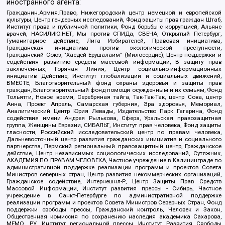
иностранного агента:
Гражданин.Армия.Право, Нижегородский центр немецкой и европейской
культуры, Центр гендерных исследований, Фонд защиты прав граждан Штаб,
Институт права и публичной политики, Фонд борьбы с коррупцией, Альянс
врачей, НАСИЛИЮ.НЕТ, Мы против СПИДа, СВЕЧА, Открытый Петербург,
Гуманитарное действие, Лига Избирателей, Правовая инициатива,
Гражданская инициатива против экологической преступности,
Гражданский Союз, "Хасдей Ерушалаим" (Милосердие), Центр поддержки и
содействия развитию средств массовой информации, В защиту прав
заключенных, Горячая Линия, Центр социально-информационных
инициатив Действие, Институт глобализации и социальных движений,
ВМЕСТЕ, Благотворительный фонд охраны здоровья и защиты прав
граждан, Благотворительный фонд помощи осужденным и их семьям, Фонд
Тольятти, Новое время, Серебряная тайга, Так-Так-Так, центр Сова, центр
Анна, Проект Апрель, Самарская губерния, Эра здоровья, Мемориал,
Аналитический Центр Юрия Левады, Издательство Парк Гагарина, Фонд
содействия имени Андрея Рылькова, Сфера, Уральская правозащитная
группа, Женщины Евразии, СИБАЛЬТ, Институт прав человека, Фонд защиты
гласности, Российский исследовательский центр по правам человека,
Дальневосточный центр развития гражданских инициатив и социального
партнерства, Пермский региональный правозащитный центр, Гражданское
действие, Центр независимых социологических исследований, Сутяжник,
АКАДЕМИЯ ПО ПРАВАМ ЧЕЛОВЕКА, Частное учреждение в Калининграде по
административной поддержке реализации программ и проектов Совета
Министров северных стран, Центр развития некоммерческих организаций,
Гражданское содействие, Интернешнл-Р, Центр Защиты Прав Средств
Массовой Информации, Институт развития прессы - Сибирь, Частное
учреждение в Санкт-Петербурге по административной поддержке
реализации программ и проектов Совета Министров Северных Стран, Фонд
поддержки свободы прессы, Гражданский контроль, Человек и Закон,
Общественная комиссия по сохранению наследия академика Сахарова,
МЕМО. РУ, Институт региональной прессы, Институт Развития Свободы