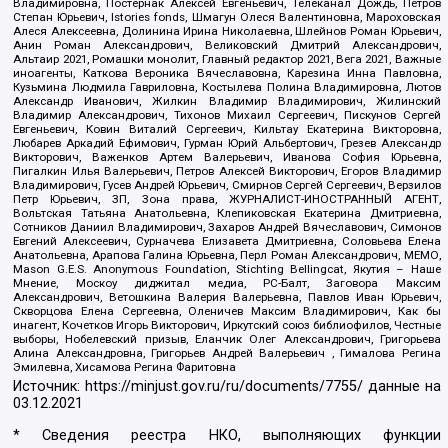
Владимировна, Постернак Алексей Евгеньевич, Телеканал Дождь, Петров
Степан Юрьевич, Istories fonds, Шмагун Олеся Валентиновна, Мароховская
Алеся Алексеевна, Долинина Ирина Николаевна, Шлейнов Роман Юрьевич,
Анин Роман Александрович, Великовский Дмитрий Александрович,
Альтаир 2021, Ромашки монолит, Главный редактор 2021, Вега 2021, Важные
иноагенты, Каткова Вероника Вячеславовна, Карезина Инна Павловна,
Кузьмина Людмила Гавриловна, Костылева Полина Владимировна, Лютов
Александр Иванович, Жилкин Владимир Владимирович, Жилинский
Владимир Александрович, Тихонов Михаил Сергеевич, Пискунов Сергей
Евгеньевич, Ковин Виталий Сергеевич, Кильтау Екатерина Викторовна,
Любарев Аркадий Ефимович, Гурман Юрий Альбертович, Грезев Александр
Викторович, Важенков Артем Валерьевич, Иванова София Юрьевна,
Пигалкин Илья Валерьевич, Петров Алексей Викторович, Егоров Владимир
Владимирович, Гусев Андрей Юрьевич, Смирнов Сергей Сергеевич, Верзилов
Петр Юрьевич, ЗП, Зона права, ЖУРНАЛИСТ-ИНОСТРАННЫЙ АГЕНТ,
Вольтская Татьяна Анатольевна, Клепиковская Екатерина Дмитриевна,
Сотников Даниил Владимирович, Захаров Андрей Вячеславович, Симонов
Евгений Алексеевич, Сурначева Елизавета Дмитриевна, Соловьева Елена
Анатольевна, Арапова Галина Юрьевна, Перл Роман Александрович, МЕМО,
Mason G.E.S. Anonymous Foundation, Stichting Bellingcat, Якутия – Наше
Мнение, Москоу диджитал медиа, РС-Балт, Заговора Максим
Александрович, Ветошкина Валерия Валерьевна, Павлов Иван Юрьевич,
Скворцова Елена Сергеевна, Оленичев Максим Владимирович, Как бы
инагент, Кочетков Игорь Викторович, Иркутский союз библиофилов, Честные
выборы, Нобелевский призыв, Еланчик Олег Александрович, Григорьева
Алина Александровна, Григорьев Андрей Валерьевич , Гималова Регина
Эмилевна, Хисамова Регина Фаритовна
Источник:
https://minjust.gov.ru/ru/documents/7755/
данные на
03.12.2021
* Сведения реестра НКО, выполняющих функции