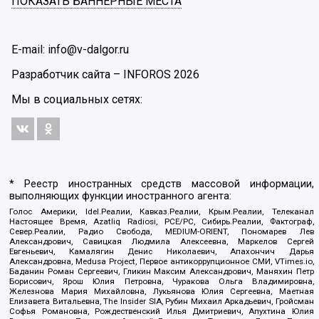
ПОКАЗАТЬ БАННЕРНЫЕ МЕСТА
E-mail: info@v-dalgor.ru
Разработчик сайта –
INFOROS
2026
Мы в социальных сетях:
* Реестр иностранных средств массовой информации,
выполняющих функции иностранного агента:
Голос Америки, Idel.Реалии, Кавказ.Реалии, Крым.Реалии, Телеканал
Настоящее Время, Azatliq Radiosi, PCE/PC, Сибирь.Реалии, Фактограф,
Север.Реалии, Радио Свобода, MEDIUM-ORIENT, Пономарев Лев
Александрович, Савицкая Людмила Алексеевна, Маркелов Сергей
Евгеньевич, Камалягин Денис Николаевич, Апахончич Дарья
Александровна, Medusa Project, Первое антикоррупционное СМИ, VTimes.io,
Баданин Роман Сергеевич, Гликин Максим Александрович, Маняхин Петр
Борисович, Ярош Юлия Петровна, Чуракова Ольга Владимировна,
Железнова Мария Михайловна, Лукьянова Юлия Сергеевна, Маетная
Елизавета Витальевна, The Insider SIA, Рубин Михаил Аркадьевич, Гройсман
Софья Романовна, Рождественский Илья Дмитриевич, Апухтина Юлия