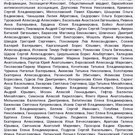
Информации, Экозащита!-Женсовет, Общественный вердикт, Евразийская
антимонопольная ассоциация, Дзугкоева Регина Николаевна, Кривенко
Сергей Владимирович, Милославский Павел Юрьевич, Шнырова Ольга
Вадимовна, Чанышева Лилия Айратовна, Сидорович Ольга Борисовна,
Туровский Александр Алексеевич, Васильева Анастасия Евгеньевна, Ривина
Анна Валерьевна, Бурдина Юлия Владимировна, Бойко Анатолий
Николаевич, Пивоваров Андрей Сергеевич, Дугин Сергей Георгиевич, Аверин
Виталий Евгеньевич, Барахоев Магомед Бекханович, Шевченко Дмитрий
Александрович, Шарипков Олег Викторович, Мошель Ирина Ароновна,
Шведов Григорий Сергеевич, Пономарев Лев Александрович, Созаев
Валерий Валерьевич, Каргалицкий Борис Юльевич, Исакова Ирина
Александровна, Исламов Тимур Рифгатович, Романова Ольга Евгеньевна,
Щаров Сергей Алексадрович, Цирульников Борис Альбертович, Халидова
Марина Владимировна, Людевиг Марина Зариевна, Федотова Галина
Анатольевна, Паутов Юрий Анатольевич, Верховский Александр Маркович,
Пислакова-Паркер Марина Петровна, Кочеткова Татьяна Владимировна,
Чуркина Наталья Валерьевна, Акимова Татьяна Николаевна, Золотарева
Екатерина Александровна, Рачинский Ян Збигневич, Жемкова Елена
Борисовна, Гудков Лев Дмитриевич, Илларионова Юлия Юрьевна, Саранг
Анна Васильевна, Захарова Светлана Сергеевна, Щур Татьяна Михайловна,
Щур Николай Алексеевич, Аверин Владимир Анатольевич, Блинушов
Андрей Юрьевич, Мосин Алексей Геннадьевич, Гефтер Валентин
Михайлович, Симонов Алексей Кириллович, Флиге Ирина Анатольевна,
Мельникова Валентина Дмитриевна, Вититинова Елена Владимировна,
Баженова Светлана Куприяновна, Исаев Сергей Владимирович, Максимов
Сергей Владимирович, Беляев Сергей Иванович, Голубева Елена
Николаевна, Ганнушкина Светлана Алексеевна, Закс Елена Владимировна,
Буртина Елена Юрьевна, Гендель Людмила Залмановна, Кокорина
Екатерина Алексеевна, Шуманов Илья Вячеславович, Арапова Галина
Юрьевна, Свечников Анатолий Мариевич, Прохоров Вадим Юрьевич,
Шахова Елена Владимировна, Подузов Сергей Васильевич, Протасова
Ирина Вячеславовна, Литинский Леонид Борисович, Лукашевский Сергей