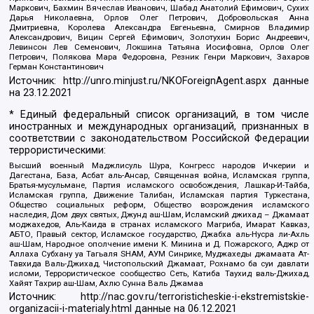
Маркович, Бахмин Вячеслав Иванович, Шабад Анатолий Ефимович, Сухих
Дарья Николаевна, Орлов Олег Петрович, Добровольская Анна
Дмитриевна, Королева Александра Евгеньевна, Смирнов Владимир
Александрович, Вицин Сергей Ефимович, Золотухин Борис Андреевич,
Левинсон Лев Семенович, Локшина Татьяна Иосифовна, Орлов Олег
Петрович, Полякова Мара Федоровна, Резник Генри Маркович, Захаров
Герман Константинович
Источник:
http://unro.minjust.ru/NKOForeignAgent.aspx
данные
на
23.12.2021
* Единый федеральный список организаций, в том числе
иностранных и международных организаций, признанных в
соответствии с законодательством Российской Федерации
террористическими:
Высший военный Маджлисуль Шура, Конгресс народов Ичкерии и
Дагестана, База, Асбат аль-Ансар, Священная война, Исламская группа,
Братья-мусульмане, Партия исламского освобождения, Лашкар-И-Тайба,
Исламская группа, Движение Талибан, Исламская партия Туркестана,
Общество социальных реформ, Общество возрождения исламского
наследия, Дом двух святых, Джунд аш-Шам, Исламский джихад – Джамаат
моджахедов, Аль-Каида в странах исламского Магриба, Имарат Кавказ,
АБТО, Правый сектор, Исламское государство, Джабха аль-Нусра ли-Ахль
аш-Шам, Народное ополчение имени К. Минина и Д. Пожарского, Аджр от
Аллаха Субхану уа Тагьаля SHAM, АУМ Синрике, Муджахеды джамаата Ат-
Тавхида Валь-Джихад, Чистопольский Джамаат, Рохнамо ба суи давлати
исломи, Террористическое сообщество Сеть, Катиба Таухид валь-Джихад,
Хайят Тахрир аш-Шам, Ахлю Сунна Валь Джамаа
Источник:
http://nac.gov.ru/terroristicheskie-i-ekstremistskie-
organizacii-i-materialy.html
данные на
06.12.2021