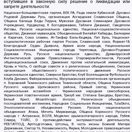
вступившее в законную силу решение о ликвидации или
запрете деятельности:
Национал-большевистская партия, ВЕК РА, Рада земли Кубанской Духовно
Родовой Державы Русь, организация Асгардская Славянская Община,
Община Капища Веды Перуна, Мужская Духовная Семинария Духовное
Учреждение, Нурджулар, К Богодержавию, Таблиги Джамаат, Свидетели
Иеговы, Русское национальное единство, Национал-социалистическое
общество, Джамаат мувахидов, Объединенный Вилайат Кабарды, Балкарии
и Карачая, Союз славян, Ат-Такфир Валь-Хиджра, Пит Буль, Национал-
социалистическая рабочая партия России, Славянский союз, Формат-18,
Благородный Орден Дьявола, Армия воли народа, Национальная
Социалистическая Инициатива города Череповца, Духовно-Родовая
Держава Русь, Русское национальное единство, Древнерусской
Инглистической церкви Православных Староверов-Инглингов, Русский
общенациональный союз, Движение против нелегальной иммиграции,
Кровь и Честь, О свободе совести и о религиозных объединениях, Омская
организация общественного политического движения Русское
национальное единство, Северное Братство, Клуб Болельщиков Футбольного
Клуба Динамо, Файзрахманисты, Мусульманская религиозная организация
п. Боровский Тюменского района Тюменской области, Община Коренного
Русского народа Щелковского района, Правый сектор, Украинская
национальная ассамблея – Украинская народная самооборона,
Украинская повстанческая армия, Тризуб им. Степана Бандеры, Братство,
Белый Крест, Misanthropic division, Религиозное объединение
последователей инглиизма, Народная Социальная Инициатива, TulaSkins,
Этнополитическое объединение Русские, Русское национальное
объединение Атака, Мечеть Мирмамеда, Община Коренного Русского
народа г. Астрахани, ВОЛЯ, Меджлис крымскотатарского народа, Рубеж
Севера, ТОЙС, О противодействии экстремистской деятельности,
РЕВТАТПОД, Артподготовка, Штольц, В честь иконы Божией Матери
Державная, Сектор 16, Независимость, Фирма, Молодежная правозащитная