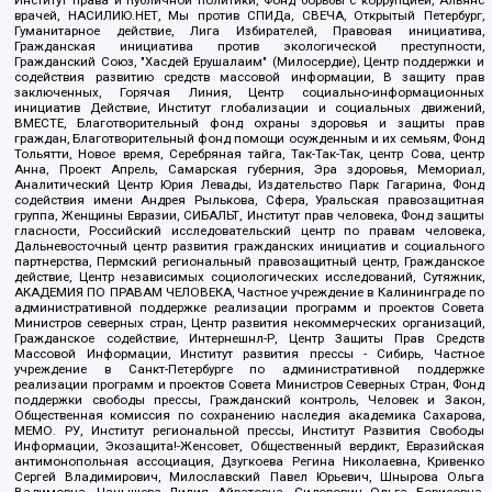
Институт права и публичной политики, Фонд борьбы с коррупцией, Альянс
врачей, НАСИЛИЮ.НЕТ, Мы против СПИДа, СВЕЧА, Открытый Петербург,
Гуманитарное действие, Лига Избирателей, Правовая инициатива,
Гражданская инициатива против экологической преступности,
Гражданский Союз, "Хасдей Ерушалаим" (Милосердие), Центр поддержки и
содействия развитию средств массовой информации, В защиту прав
заключенных, Горячая Линия, Центр социально-информационных
инициатив Действие, Институт глобализации и социальных движений,
ВМЕСТЕ, Благотворительный фонд охраны здоровья и защиты прав
граждан, Благотворительный фонд помощи осужденным и их семьям, Фонд
Тольятти, Новое время, Серебряная тайга, Так-Так-Так, центр Сова, центр
Анна, Проект Апрель, Самарская губерния, Эра здоровья, Мемориал,
Аналитический Центр Юрия Левады, Издательство Парк Гагарина, Фонд
содействия имени Андрея Рылькова, Сфера, Уральская правозащитная
группа, Женщины Евразии, СИБАЛЬТ, Институт прав человека, Фонд защиты
гласности, Российский исследовательский центр по правам человека,
Дальневосточный центр развития гражданских инициатив и социального
партнерства, Пермский региональный правозащитный центр, Гражданское
действие, Центр независимых социологических исследований, Сутяжник,
АКАДЕМИЯ ПО ПРАВАМ ЧЕЛОВЕКА, Частное учреждение в Калининграде по
административной поддержке реализации программ и проектов Совета
Министров северных стран, Центр развития некоммерческих организаций,
Гражданское содействие, Интернешнл-Р, Центр Защиты Прав Средств
Массовой Информации, Институт развития прессы - Сибирь, Частное
учреждение в Санкт-Петербурге по административной поддержке
реализации программ и проектов Совета Министров Северных Стран, Фонд
поддержки свободы прессы, Гражданский контроль, Человек и Закон,
Общественная комиссия по сохранению наследия академика Сахарова,
МЕМО. РУ, Институт региональной прессы, Институт Развития Свободы
Информации, Экозащита!-Женсовет, Общественный вердикт, Евразийская
антимонопольная ассоциация, Дзугкоева Регина Николаевна, Кривенко
Сергей Владимирович, Милославский Павел Юрьевич, Шнырова Ольга