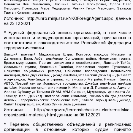
Александрович, Вицин Сергей Ефимович, Золотухин Борис Андреевич,
Левинсон Лев Семенович, Локшина Татьяна Иосифовна, Орлов Олег
Петрович, Полякова Мара Федоровна, Резник Генри Маркович, Захаров
Герман Константинович
Источник:
http://unro.minjust.ru/NKOForeignAgent.aspx
данные
на
23.12.2021
* Единый федеральный список организаций, в том числе
иностранных и международных организаций, признанных в
соответствии с законодательством Российской Федерации
террористическими:
Высший военный Маджлисуль Шура, Конгресс народов Ичкерии и
Дагестана, База, Асбат аль-Ансар, Священная война, Исламская группа,
Братья-мусульмане, Партия исламского освобождения, Лашкар-И-Тайба,
Исламская группа, Движение Талибан, Исламская партия Туркестана,
Общество социальных реформ, Общество возрождения исламского
наследия, Дом двух святых, Джунд аш-Шам, Исламский джихад – Джамаат
моджахедов, Аль-Каида в странах исламского Магриба, Имарат Кавказ,
АБТО, Правый сектор, Исламское государство, Джабха аль-Нусра ли-Ахль
аш-Шам, Народное ополчение имени К. Минина и Д. Пожарского, Аджр от
Аллаха Субхану уа Тагьаля SHAM, АУМ Синрике, Муджахеды джамаата Ат-
Тавхида Валь-Джихад, Чистопольский Джамаат, Рохнамо ба суи давлати
исломи, Террористическое сообщество Сеть, Катиба Таухид валь-Джихад,
Хайят Тахрир аш-Шам, Ахлю Сунна Валь Джамаа
Источник:
http://nac.gov.ru/terroristicheskie-i-ekstremistskie-
organizacii-i-materialy.html
данные на
06.12.2021
* Перечень общественных объединений и религиозных
организаций в отношении которых судом принято