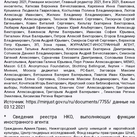
Альтаир 2021, Ромашки монолит, Главный редактор 2021, Вега 2021, Важные
иноагенты, Каткова Вероника Вячеславовна, Карезина Инна Павловна,
Кузьмина Людмила Гавриловна, Костылева Полина Владимировна, Лютов
Александр Иванович, Жилкин Владимир Владимирович, Жилинский
Владимир Александрович, Тихонов Михаил Сергеевич, Пискунов Сергей
Евгеньевич, Ковин Виталий Сергеевич, Кильтау Екатерина Викторовна,
Любарев Аркадий Ефимович, Гурман Юрий Альбертович, Грезев Александр
Викторович, Важенков Артем Валерьевич, Иванова София Юрьевна,
Пигалкин Илья Валерьевич, Петров Алексей Викторович, Егоров Владимир
Владимирович, Гусев Андрей Юрьевич, Смирнов Сергей Сергеевич, Верзилов
Петр Юрьевич, ЗП, Зона права, ЖУРНАЛИСТ-ИНОСТРАННЫЙ АГЕНТ,
Вольтская Татьяна Анатольевна, Клепиковская Екатерина Дмитриевна,
Сотников Даниил Владимирович, Захаров Андрей Вячеславович, Симонов
Евгений Алексеевич, Сурначева Елизавета Дмитриевна, Соловьева Елена
Анатольевна, Арапова Галина Юрьевна, Перл Роман Александрович, МЕМО,
Mason G.E.S. Anonymous Foundation, Stichting Bellingcat, Якутия – Наше
Мнение, Москоу диджитал медиа, РС-Балт, Заговора Максим
Александрович, Ветошкина Валерия Валерьевна, Павлов Иван Юрьевич,
Скворцова Елена Сергеевна, Оленичев Максим Владимирович, Как бы
инагент, Кочетков Игорь Викторович, Иркутский союз библиофилов, Честные
выборы, Нобелевский призыв, Еланчик Олег Александрович, Григорьева
Алина Александровна, Григорьев Андрей Валерьевич , Гималова Регина
Эмилевна, Хисамова Регина Фаритовна
Источник:
https://minjust.gov.ru/ru/documents/7755/
данные на
03.12.2021
* Сведения реестра НКО, выполняющих функции
иностранного агента:
Гражданин.Армия.Право, Нижегородский центр немецкой и европейской
культуры, Центр гендерных исследований, Фонд защиты прав граждан Штаб,