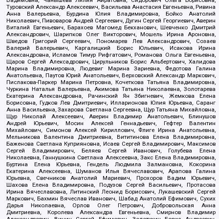
Вадимовна, Чанышева Лилия Айратовна, Сидорович Ольга Борисовна,
Туровский Александр Алексеевич, Васильева Анастасия Евгеньевна, Ривина
Анна Валерьевна, Бурдина Юлия Владимировна, Бойко Анатолий
Николаевич, Пивоваров Андрей Сергеевич, Дугин Сергей Георгиевич, Аверин
Виталий Евгеньевич, Барахоев Магомед Бекханович, Шевченко Дмитрий
Александрович, Шарипков Олег Викторович, Мошель Ирина Ароновна,
Шведов Григорий Сергеевич, Пономарев Лев Александрович, Созаев
Валерий Валерьевич, Каргалицкий Борис Юльевич, Исакова Ирина
Александровна, Исламов Тимур Рифгатович, Романова Ольга Евгеньевна,
Щаров Сергей Алексадрович, Цирульников Борис Альбертович, Халидова
Марина Владимировна, Людевиг Марина Зариевна, Федотова Галина
Анатольевна, Паутов Юрий Анатольевич, Верховский Александр Маркович,
Пислакова-Паркер Марина Петровна, Кочеткова Татьяна Владимировна,
Чуркина Наталья Валерьевна, Акимова Татьяна Николаевна, Золотарева
Екатерина Александровна, Рачинский Ян Збигневич, Жемкова Елена
Борисовна, Гудков Лев Дмитриевич, Илларионова Юлия Юрьевна, Саранг
Анна Васильевна, Захарова Светлана Сергеевна, Щур Татьяна Михайловна,
Щур Николай Алексеевич, Аверин Владимир Анатольевич, Блинушов
Андрей Юрьевич, Мосин Алексей Геннадьевич, Гефтер Валентин
Михайлович, Симонов Алексей Кириллович, Флиге Ирина Анатольевна,
Мельникова Валентина Дмитриевна, Вититинова Елена Владимировна,
Баженова Светлана Куприяновна, Исаев Сергей Владимирович, Максимов
Сергей Владимирович, Беляев Сергей Иванович, Голубева Елена
Николаевна, Ганнушкина Светлана Алексеевна, Закс Елена Владимировна,
Буртина Елена Юрьевна, Гендель Людмила Залмановна, Кокорина
Екатерина Алексеевна, Шуманов Илья Вячеславович, Арапова Галина
Юрьевна, Свечников Анатолий Мариевич, Прохоров Вадим Юрьевич,
Шахова Елена Владимировна, Подузов Сергей Васильевич, Протасова
Ирина Вячеславовна, Литинский Леонид Борисович, Лукашевский Сергей
Маркович, Бахмин Вячеслав Иванович, Шабад Анатолий Ефимович, Сухих
Дарья Николаевна, Орлов Олег Петрович, Добровольская Анна
Дмитриевна, Королева Александра Евгеньевна, Смирнов Владимир