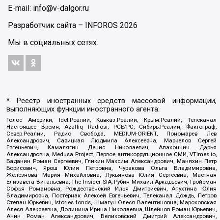
E-mail: info@v-dalgor.ru
Разработчик сайта –
INFOROS
2026
Мы в социальных сетях:
* Реестр иностранных средств массовой информации,
выполняющих функции иностранного агента:
Голос Америки, Idel.Реалии, Кавказ.Реалии, Крым.Реалии, Телеканал
Настоящее Время, Azatliq Radiosi, PCE/PC, Сибирь.Реалии, Фактограф,
Север.Реалии, Радио Свобода, MEDIUM-ORIENT, Пономарев Лев
Александрович, Савицкая Людмила Алексеевна, Маркелов Сергей
Евгеньевич, Камалягин Денис Николаевич, Апахончич Дарья
Александровна, Medusa Project, Первое антикоррупционное СМИ, VTimes.io,
Баданин Роман Сергеевич, Гликин Максим Александрович, Маняхин Петр
Борисович, Ярош Юлия Петровна, Чуракова Ольга Владимировна,
Железнова Мария Михайловна, Лукьянова Юлия Сергеевна, Маетная
Елизавета Витальевна, The Insider SIA, Рубин Михаил Аркадьевич, Гройсман
Софья Романовна, Рождественский Илья Дмитриевич, Апухтина Юлия
Владимировна, Постернак Алексей Евгеньевич, Телеканал Дождь, Петров
Степан Юрьевич, Istories fonds, Шмагун Олеся Валентиновна, Мароховская
Алеся Алексеевна, Долинина Ирина Николаевна, Шлейнов Роман Юрьевич,
Анин Роман Александрович, Великовский Дмитрий Александрович,